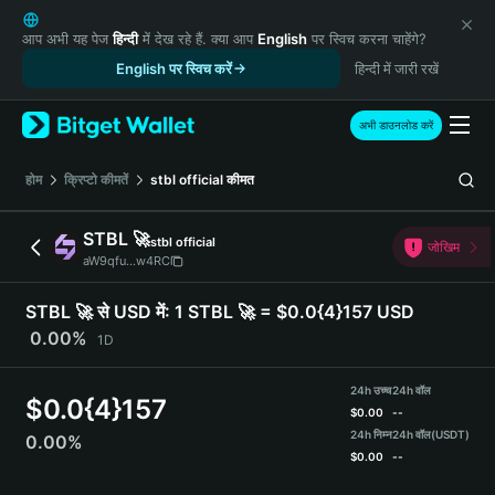
English
日本語
आप अभी यह पेज
हिन्दी
में देख रहे हैं. क्या आप
English
पर स्विच करना चाहेंगे?
Tiếng Việt
English पर स्विच करें
हिन्दी में जारी रखें
Русский
Español (Latinoamérica)
अभी डाउनलोड करें
Türkçe
Italiano
होम
क्रिप्टो कीमतें
stbl official
कीमत
Français
Deutsch
STBL 🚀
stbl official
जोखिम
简体中文
aW9qfu...w4RC
繁體中文
Português (Portugal)
STBL 🚀 से USD में:
1 STBL 🚀 = $0.0{4}157 USD
Bahasa Indonesia
0.00%
1D
ภาษาไทย
हिन्दी
24h उच्च
24h वॉल
$
0.0{4}157
বাংলা
$
0.00
--
Español
24h निम्न
24h वॉल
(USDT)
0.00%
$
0.00
--
Português (Brasil)
Español (Argentina)
STBL 🚀 Price Chart