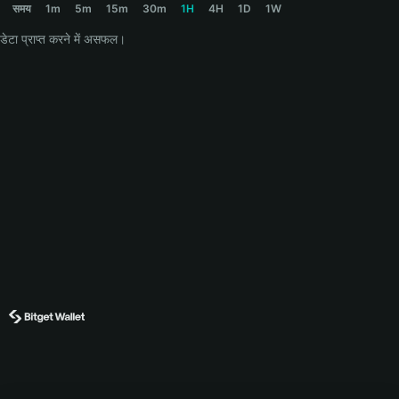
समय
1m
5m
15m
30m
1H
4H
1D
1W
डेटा प्राप्त करने में असफल।