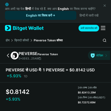
English
日本語
आप अभी यह पेज
हिन्दी
में देख रहे हैं. क्या आप
English
पर स्विच करना चाहेंगे?
Tiếng Việt
English पर स्विच करें
हिन्दी में जारी रखें
Русский
Español (Latinoamérica)
अभी डाउनलोड करें
Türkçe
Italiano
होम
क्रिप्टो कीमतें
Pieverse Token
कीमत
Français
Deutsch
PIEVERSE
Pieverse Token
जोखिम
简体中文
0x0E63...25A9
繁體中文
Português (Portugal)
PIEVERSE से USD में:
1 PIEVERSE = $0.8142 USD
Bahasa Indonesia
+5.93%
1D
ภาษาไทย
हिन्दी
24h उच्च
24h वॉल
$
0.8142
বাংলা
$
0.8241
3.25M
Español
24h निम्न
24h वॉल
(USDT)
+5.93%
$
0.7237
2.65M
Português (Brasil)
Español (Argentina)
PIEVERSE Price Chart