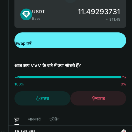
11.49293731
USDT
Base
≈ $
11.49
Swap करें
Bitget Wallet डाउनलोड करें
आज आप VVV के बारे में क्या सोचते हैं?
100
%
0
%
अच्छा
खराब
पूल
जानकारी
ट्रेंडिंग
$9,348,455