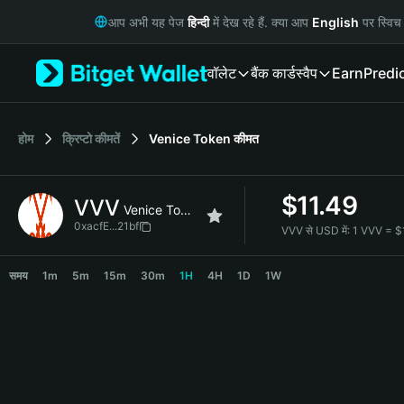
English
आप अभी यह पेज
हिन्दी
में देख रहे हैं. क्या आप
English
पर स्विच 
日本語
Tiếng Việt
वॉलेट
बैंक कार्ड
स्वैप
Earn
Predi
Русский
Español (Latinoamérica)
Türkçe
Italiano
होम
क्रिप्टो कीमतें
Venice Token
कीमत
Français
Deutsch
$
11.49
VVV
简体中文
Venice Token
繁體中文
0xacfE...21bf
VVV से USD में:
1 VVV = $
Português (Portugal)
VVV Price Chart
Bahasa Indonesia
समय
1m
5m
15m
30m
1H
4H
1D
1W
ภาษาไทย
हिन्दी
বাংলা
Español
Português (Brasil)
Español (Argentina)