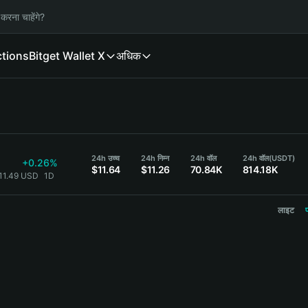
करना चाहेंगे?
ctions
Bitget Wallet X
अधिक
24h उच्च
24h निम्न
24h वॉल
24h वॉल
(USDT)
+0.26%
$11.64
$11.26
70.84K
814.18K
11.49 USD
1D
लाइट
प