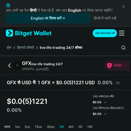
English
日本語
आप अभी यह पेज
हिन्दी
में देख रहे हैं. क्या आप
English
पर स्विच करना चाहेंगे?
Tiếng Việt
English पर स्विच करें
हिन्दी में जारी रखें
Русский
Español (Latinoamérica)
अभी डाउनलोड करें
Türkçe
Italiano
होम
क्रिप्टो कीमतें
live life trading 24/7
कीमत
Français
Deutsch
GFX
live life trading 24/7
जोखिम
简体中文
5PMFfV...pump
繁體中文
Português (Portugal)
GFX से USD में:
1 GFX = $0.0{5}1221 USD
0.00%
1D
Bahasa Indonesia
ภาษาไทย
24h उच्च
24h वॉल
$
0.0{5}1221
हिन्दी
$
0.00
--
বাংলা
24h निम्न
24h वॉल
(USDT)
0.00%
$
0.00
--
Español
Português (Brasil)
GFX Price Chart
समय
1m
5m
15m
30m
1H
4H
1D
1W
Español (Argentina)