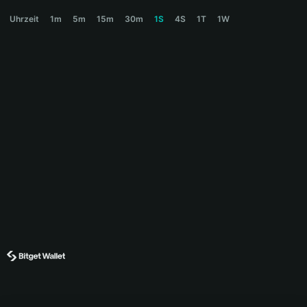
WORLDCUP Price Chart
Uhrzeit
1m
5m
15m
30m
1S
4S
1T
1W