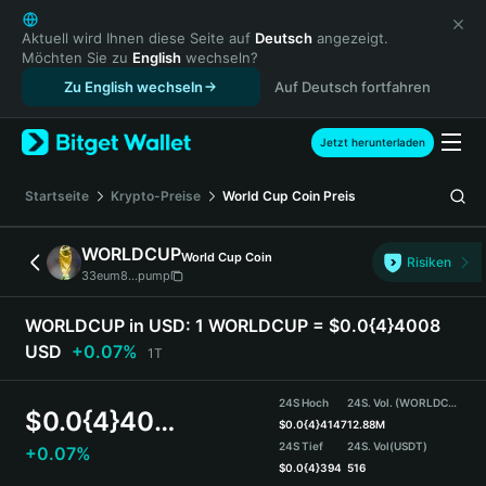
English
日本語
Aktuell wird Ihnen diese Seite auf
Deutsch
angezeigt.
Möchten Sie zu
English
wechseln?
Tiếng Việt
Zu English wechseln
Auf Deutsch fortfahren
Русский
Español (Latinoamérica)
Türkçe
Jetzt herunterladen
Italiano
Français
Startseite
Krypto-Preise
World Cup Coin
Preis
Deutsch
简体中文
WORLDCUP
World Cup Coin
Risiken
繁體中文
33eum8...pump
Português (Portugal)
Bahasa Indonesia
WORLDCUP in USD:
1 WORLDCUP = $0.0{4}4008
ภาษาไทย
USD
+0.07%
1T
हिन्दी
বাংলা
24S Hoch
24S. Vol. (WORLDCUP)
$
0.0{4}4008
Español
$
0.0{4}4147
12.88M
24S Tief
24S. Vol
(USDT)
+0.07%
Português (Brasil)
$
0.0{4}394
516
Español (Argentina)