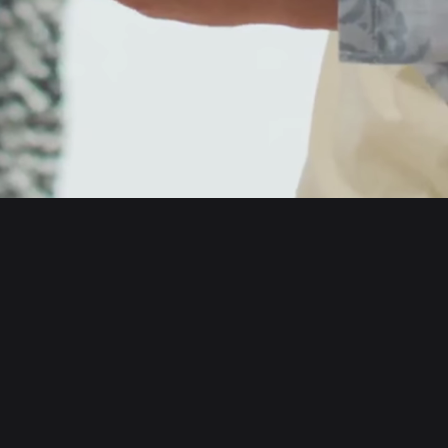
English
日本語
Tiếng Việt
Русский
Unternehmen
Español (Latinoamérica)
Türkçe
Bitget Wallet X
Italiano