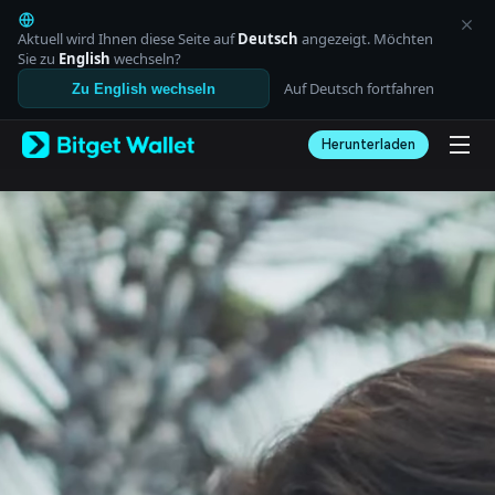
English
日本語
Aktuell wird Ihnen diese Seite auf
Deutsch
angezeigt. Möchten
Tiếng Việt
Sie zu
English
wechseln?
Русский
Auf Deutsch fortfahren
Zu English wechseln
Español (Latinoamérica)
Türkçe
Herunterladen
Italiano
Français
Deutsch
简体中文
繁體中文
Português (Portugal)
Bahasa Indonesia
ภาษาไทย
العربية
हिन्दी
বাংলা
Español
Português (Brasil)
Español (Argentina)