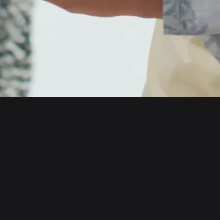
English
日本語
Tiếng Việt
Русский
Chi siamo
Español (Latinoamérica)
Türkçe
Bitget Wallet X
Italiano