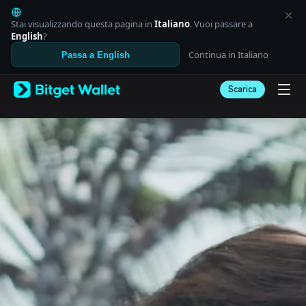
English
日本語
Stai visualizzando questa pagina in
Italiano
. Vuoi passare a
Tiếng Việt
English
?
Русский
Continua in Italiano
Passa a English
Español (Latinoamérica)
Türkçe
Scarica
Italiano
Français
Deutsch
简体中文
繁體中文
Português (Portugal)
Bahasa Indonesia
ภาษาไทย
العربية
हिन्दी
বাংলা
Español
Português (Brasil)
Español (Argentina)