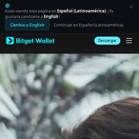
English
日本語
Estás viendo esta página en
Español (Latinoamérica)
. ¿Te
Tiếng Việt
gustaría cambiarte a
English
?
Русский
Continuar en Español (Latinoamérica)
Cambia a English
Español (Latinoamérica)
Türkçe
Descargar
Italiano
Français
Deutsch
简体中文
繁體中文
Português (Portugal)
Bahasa Indonesia
ภาษาไทย
العربية
हिन्दी
বাংলা
Español
Português (Brasil)
Español (Argentina)