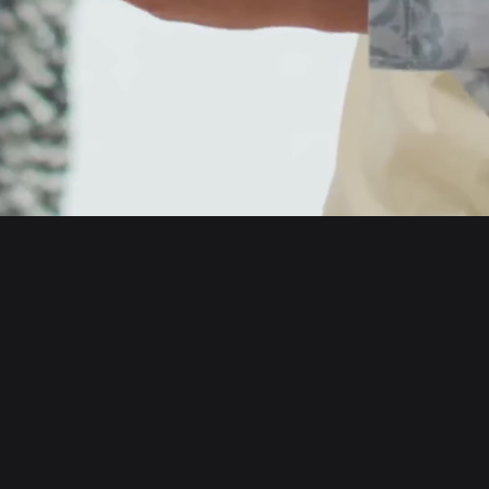
English
日本語
Tiếng Việt
Русский
Empresa
Español (Latinoamérica)
Türkçe
Bitget Wallet X
Italiano