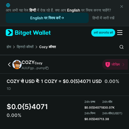
English
日本語
आप अभी यह पेज
हिन्दी
में देख रहे हैं. क्या आप
English
पर स्विच करना चाहेंगे?
Tiếng Việt
English पर स्विच करें
हिन्दी में जारी रखें
Русский
Español (Latinoamérica)
अभी डाउनलोड करें
Türkçe
Italiano
होम
क्रिप्टो कीमतें
Cozy
कीमत
Français
Deutsch
COZY
Cozy
जोखिम
简体中文
AUUFgp...pump
繁體中文
Português (Portugal)
COZY से USD में:
1 COZY = $0.0{5}4071 USD
0.00%
Bahasa Indonesia
1D
ภาษาไทย
हिन्दी
24h उच्च
24h वॉल
$
0.0{5}4071
বাংলা
$
0.0{5}4071
830.07K
Español
24h निम्न
24h वॉल
(USDT)
0.00%
$
0.0{5}4071
3.38
Português (Brasil)
Español (Argentina)
COZY Price Chart