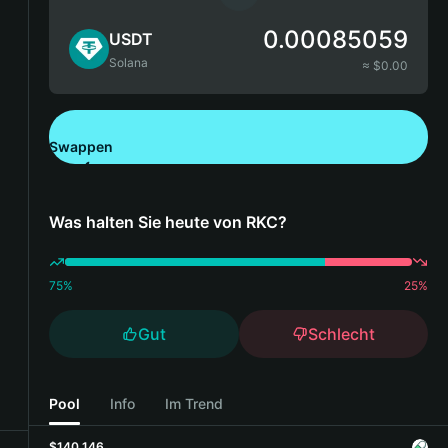
0.00085059
USDT
Solana
≈ $
0.00
Swappen
Bitget Wallet herunterladen
Was halten Sie heute von RKC?
75
%
25
%
Gut
Schlecht
Pool
Info
Im Trend
$140,146