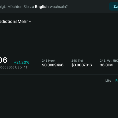
igt. Möchten Sie zu
English
wechseln?
Zu
edictions
Mehr
06
24S Hoch
24S Tief
24S. Vol. (R
+21.20%
$0.0009466
$0.0007016
36.01M
0.0008506 USD
1T
Lite
P