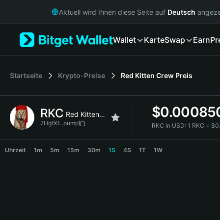
English
Aktuell wird Ihnen diese Seite auf
Deutsch
angeze
日本語
Tiếng Việt
Wallet
Karte
Swap
Earn
Pr
Русский
Español (Latinoamérica)
Türkçe
Italiano
Startseite
Krypto-Preise
Red Kitten Crew
Preis
Français
Deutsch
$
0.00085
RKC
简体中文
Red Kitten Crew
繁體中文
7HgfXf...pump
RKC in USD:
1 RKC = $
Português (Portugal)
RKC Price Chart
Bahasa Indonesia
Uhrzeit
1m
5m
15m
30m
1S
4S
1T
1W
ภาษาไทย
हिन्दी
বাংলা
Español
Português (Brasil)
Español (Argentina)