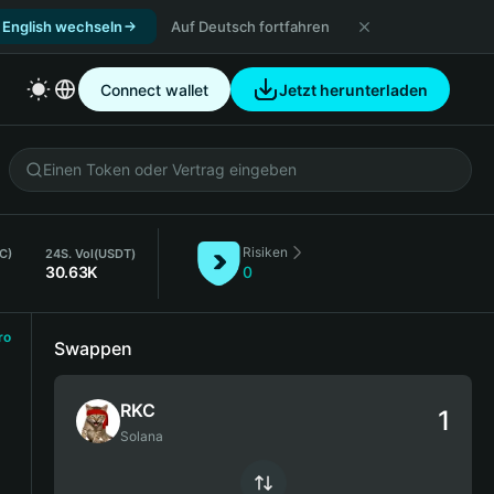
 English wechseln
Auf Deutsch fortfahren
Connect wallet
Jetzt herunterladen
Risiken
KC)
24S. Vol
(USDT)
30.63K
0
ro
Swappen
RKC
Solana