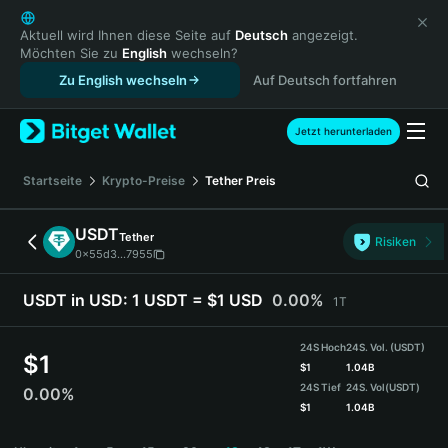
English
日本語
Aktuell wird Ihnen diese Seite auf
Deutsch
angezeigt.
Möchten Sie zu
English
wechseln?
Tiếng Việt
Zu English wechseln
Auf Deutsch fortfahren
Русский
Español (Latinoamérica)
Türkçe
Jetzt herunterladen
Italiano
Français
Startseite
Krypto-Preise
Tether
Preis
Deutsch
简体中文
USDT
Tether
Risiken
繁體中文
0x55d3...7955
Português (Portugal)
Bahasa Indonesia
USDT in USD:
1 USDT = $1 USD
0.00%
1T
ภาษาไทย
हिन्दी
24S Hoch
24S. Vol. (USDT)
$
1
বাংলা
$
1
1.04B
24S Tief
24S. Vol
(USDT)
0.00%
Español
$
1
1.04B
Português (Brasil)
USDT Price Chart
Español (Argentina)