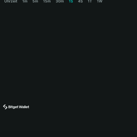
Uhrzeit
1m
5m
15m
30m
1S
4S
1T
1W