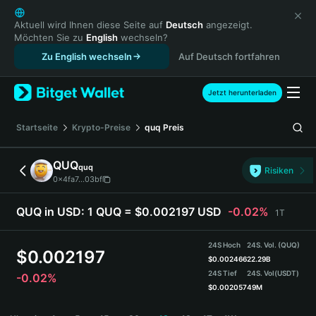
English
日本語
Aktuell wird Ihnen diese Seite auf
Deutsch
angezeigt.
Möchten Sie zu
English
wechseln?
Tiếng Việt
Zu English wechseln
Auf Deutsch fortfahren
Русский
Español (Latinoamérica)
Türkçe
Jetzt herunterladen
Italiano
Français
Startseite
Krypto-Preise
quq
Preis
Deutsch
简体中文
QUQ
quq
Risiken
繁體中文
0x4fa7...03bf
Português (Portugal)
Bahasa Indonesia
QUQ in USD:
1 QUQ = $0.002197 USD
-0.02%
1T
ภาษาไทย
हिन्दी
24S Hoch
24S. Vol. (QUQ)
$
0.002197
বাংলা
$
0.002466
22.29B
24S Tief
24S. Vol
(USDT)
-0.02%
Español
$
0.002057
49M
Português (Brasil)
QUQ Price Chart
Español (Argentina)