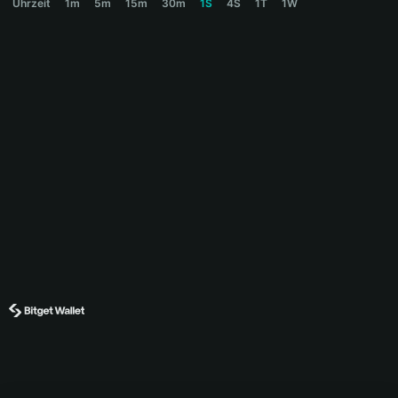
Uhrzeit
1m
5m
15m
30m
1S
4S
1T
1W