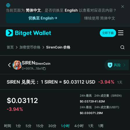
English
日本語
当前页面为
简体中文
。是否切换至
English
以查看对应语言内容？
Tiếng Việt
切换至 English
继续使用 简体中文
Русский
Español (Latinoamérica)
立即下载
Türkçe
Italiano
首页
加密货币价格
SirenCoin
价格
Français
Deutsch
SIREN
SirenCoin
风险
简体中文
0x997A...18e1
繁體中文
Português (Portugal)
SIREN 兑美元：
1 SIREN = $0.03112 USD
-3.94%
1天
Bahasa Indonesia
ภาษาไทย
24h 最高
24h 成交量（SIREN）
$
0.03112
हिन्दी
$
0.03729
41.62M
বাংলা
24h 最低
24h 成交量
(USDT)
-3.94%
$
0.03007
1.29M
Español
Português (Brasil)
SIREN 价格走势图
时间
1分
5分
15分
30分
1小时
4小时
1天
1周
Español (Argentina)