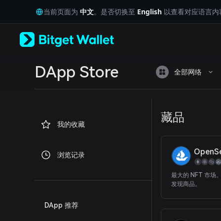
English
当前页面为
中文
。是否切换至
English
以查看对应语言内
日本語
Tiếng Việt
Русский
Español (Latinoamérica)
Türkçe
Italiano
DApp Store
全部网络
Français
Deutsch
简体中文
繁體中文
藏品
Português (Portugal)
我的收藏
Bahasa Indonesia
ภาษาไทย
العربية
OpenS
浏览记录
हिन्दी
বাংলা
最大的 NFT 市场
Español
发现商品。
Português (Brasil)
Español (Argentina)
DApp 推荐