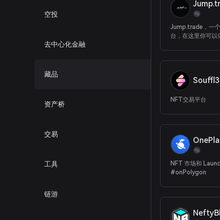
Jump.t
空投
Jump.trade，
台，在这里你可以
去中心化金融
以游戏、品牌和全
的NFT。
藏品
Souffl3
NFT交易平台
资产桥
交易
OnePla
工具
NFT 市场和 Launc
#onPolygon
链游
NeftyB