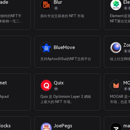
rade
Blur
一个独特的NFT平
面向专业交易者的 NFT 市场
Elemen
体验独一无二的
NFT聚合交
球艺术家为特色
为用户提供
交易成本、
Zo
BlueMove
支持Aptos和Sui的NFT交易平台
链上社交网
net
Quix
M
hpad
Quix 是 Optimism Layer 2 網絡
MOOAR 是
上最大的 NFT 市場。
市场，也是 S
启动板。
locks
JoePegs
ma