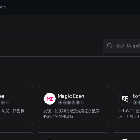
容？
ea
Magic Eden
to
。 购买、销售和
发现、购买和交易您最喜爱的数字
tofuNFT 
收藏品的最佳场所
场，拥有 30
共链，专注于 
友一起探索