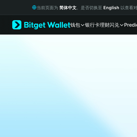
English
当前页面为
简体中文
。是否切换至
English
以查看对
日本語
Tiếng Việt
钱包
银行卡
理财
闪兑
Predi
Русский
Español (Latinoamérica)
Türkçe
Italiano
Français
Deutsch
简体中文
繁體中文
Português (Portugal)
Bahasa Indonesia
ภาษาไทย
हिन्दी
বাংলা
Español
Português (Brasil)
Español (Argentina)