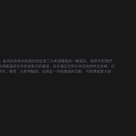
t and economic
h were previously
y centralized
tion: -
 have issued real-
ntials through
ncluding Binance,
fruit, BCG, etc.) -
s and $2.8M+
venue generated -
Certik - Integrated
）提供的所有內容僅供您從第三方來源獲取的一般資訊。我們不對我們
um, Arbitrum,
法律建議或任何其他形式的建議，旨在滿足您對任何目的的特定依賴。任
BNB Chain, X1,
研究，審查，分析和驗證。交易是一項高風險的活動，可能導致重大損
croll. - Raised
 round in Q4/23
man Capital, GBV
ingecko, Cogitent
oken Bay Capital).
TGE in Q3/24.