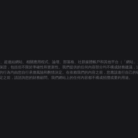
engagemen
value, whic
entrapped b
intermediaries. Trac
250+ brands
world crede
Moongate (i
OKX, Wonder
200K+ MAU
protocol re
Audited by 
站、超連結網站、相關應用程式、論壇、部落格、社群媒體帳戶和其他平台（「網站」
with Ethere
保證，包括但不限於準確性和更新性。我們提供的任何內容部分均不構成財務建議，
Avalanche, 
的行為均由您自行承擔風險和酌情決定。在依賴我們的內容之前，您應該進行自己的
Polygon, Base, S
定之前，請諮詢您的財務顧問。我們網站上的任何內容都不構成招攬或要約用途。
$2.7M Seed
(CMCC, New
Capital, Co
Ventures, T
Targeting 