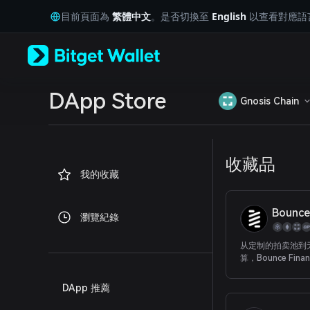
English
目前頁面為
繁體中文
。是否切換至
English
以查看對應語
日本語
Tiếng Việt
Русский
Español (Latinoamérica)
Türkçe
Italiano
DApp Store
Gnosis Chain
Français
Deutsch
简体中文
繁體中文
收藏品
Português (Portugal)
我的收藏
Bahasa Indonesia
ภาษาไทย
العربية
Bounce
瀏覽紀錄
हिन्दी
বাংলা
从定制的拍卖池到
Español
算，Bounce Fin
Português (Brasil)
需的工具来释放去
Español (Argentina)
部潜力。
DApp 推薦