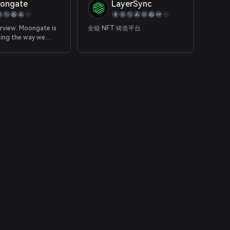
ongate
LayerSync
Moongate is
全链 NFT 铸造平台
zing the way we
utilize real-world
by building a
zed data network
s self-sovereign
and management of
al-world data and
s (i.e. ticket stubs,
s, College Degrees,
c.). The
rotocol features
ation modules that
ds and users to
henticate, and
e real-world
 By leveraging
technology and
ed storage
 Moongate
network
s to unlock deeper