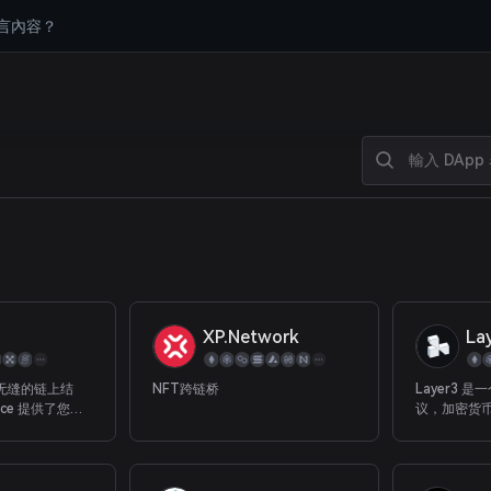
言內容？
XP.Network
La
无缝的链上结
NFT跨链桥
Layer3 
ance 提供了您所
议，加密货
中心化拍卖的全
项目奖励他