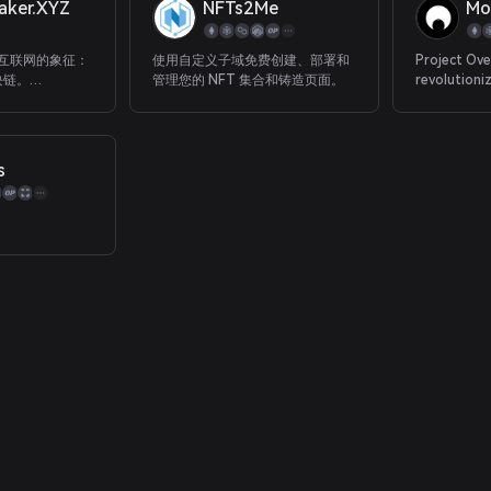
ker.XYZ
NFTs2Me
Mo
程互联网的象征：
使用自定义子域免费创建、部署和
Project Overview: 
块链。
管理您的 NFT 集合和铸造页面。
revolutioni
YZ 是首个直接内置
manage and 
务。 在这里，没
credentials 
公司”或“庄
decentrali
钱和你的赌注并决
that enable
s
ownership 
 在 Azuro 上运行
valuable re
系统，由独立的
digital asset
们合作使博彩成
membership
的任何一个都无
Uber rating, et
赌注。
Moongate P
core applic
enable bran
record, aut
democratiz
credentials.
blockchain 
decentraliz
solutions,
empowers 
participant