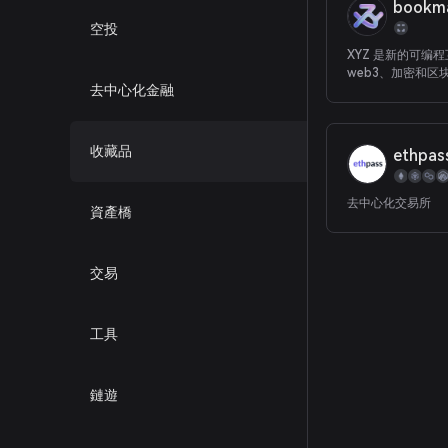
bookma
空投
XYZ 是新的可编
web3、加密和区
去中心化金融
bookmaker.X
于互联网的博彩服
有公司（没有“博彩
家”）来拿走你的
收藏品
ethpas
定如何使用它们。
bookmaker.XYZ
- 一个分散的生态
去中心化交易所
資產橋
人和公司组成，他
为可能，而他们中
法控制您的资金和
交易
工具
鏈遊