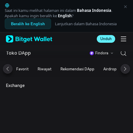
English
日本語
Saat ini kamu melihat halaman ini dalam
Bahasa Indonesia
.
Tiếng Việt
Apakah kamu ingin beralih ke
English
?
Русский
Lanjutkan dalam Bahasa Indonesia
Beralih ke English
Español (Latinoamérica)
Türkçe
Unduh
Italiano
Français
Deutsch
Toko DApp
Findora
简体中文
繁體中文
Favorit
Riwayat
Rekomendasi DApp
Airdrop
DeF
Português (Portugal)
Bahasa Indonesia
ภาษาไทย
Exchange
العربية
हिन्दी
বাংলা
Español
Português (Brasil)
Español (Argentina)