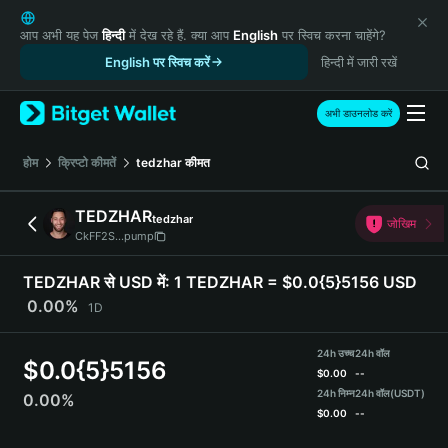
English
日本語
आप अभी यह पेज
हिन्दी
में देख रहे हैं. क्या आप
English
पर स्विच करना चाहेंगे?
Tiếng Việt
English पर स्विच करें
हिन्दी में जारी रखें
Русский
Español (Latinoamérica)
अभी डाउनलोड करें
Türkçe
Italiano
होम
क्रिप्टो कीमतें
tedzhar
कीमत
Français
Deutsch
TEDZHAR
tedzhar
जोखिम
简体中文
CkFF2S...pump
繁體中文
Português (Portugal)
TEDZHAR से USD में:
1 TEDZHAR = $0.0{5}5156 USD
Bahasa Indonesia
0.00%
1D
ภาษาไทย
हिन्दी
24h उच्च
24h वॉल
$
0.0{5}5156
বাংলা
$
0.00
--
Español
24h निम्न
24h वॉल
(USDT)
0.00%
$
0.00
--
Português (Brasil)
Español (Argentina)
TEDZHAR Price Chart