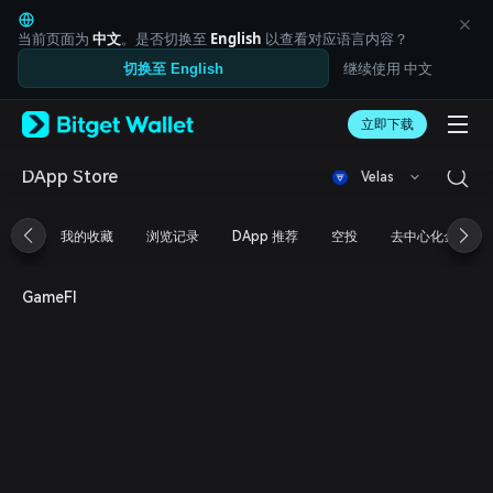
English
日本語
当前页面为
中文
。是否切换至
English
以查看对应语言内容？
Tiếng Việt
继续使用 中文
切换至 English
Русский
Español (Latinoamérica)
Türkçe
立即下载
Italiano
Français
DApp Store
Velas
Deutsch
简体中文
我的收藏
浏览记录
DApp 推荐
空投
去中心化金融
繁體中文
Português (Portugal)
Bahasa Indonesia
GameFI
ภาษาไทย
العربية
हिन्दी
বাংলা
Español
Português (Brasil)
Español (Argentina)