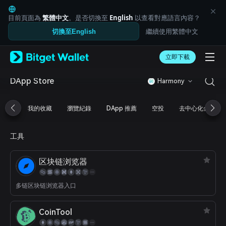
English
日本語
目前頁面為
繁體中文
。是否切換至
English
以查看對應語言內容？
Tiếng Việt
繼續使用繁體中文
切換至English
Русский
Español (Latinoamérica)
Türkçe
立即下載
Italiano
Français
DApp Store
Harmony
Deutsch
简体中文
我的收藏
瀏覽紀錄
DApp 推薦
空投
去中心化金融
繁體中文
Português (Portugal)
Bahasa Indonesia
工具
ภาษาไทย
العربية
区块链浏览器
हिन्दी
বাংলা
Español
多链区块链浏览器入口
Português (Brasil)
Español (Argentina)
CoinTool