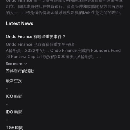
Ondo Finance 由一支擁有傳統金融和區塊鏈技術背景的專業團隊
生態系統激勵：ONDO 代幣供應中有很大比例分配給生態系統發
創立。團隊成員包括在投資銀行、資產管理和軟體開發方面有經驗
展，包括對貢獻者和戰略合作夥伴的獎勵。(
mexc.com
)
的人士，目標是彌合傳統金融系統與新興的DeFi生態之間的差距。
Latest News
Ondo Finance 有哪些重要事件？
Ondo Finance 已取得多個重要里程碑：
A輪融資：2022年4月，Ondo Finance 完成由 Founders Fund
和 Pantera Capital 領投的2000萬美元A輪融資。
(
coincarp.com
)
See more
公開代幣銷售：2022年5月，項目進行公開代幣銷售，籌得2200
即將舉行的活動
萬美元。(
coincarp.com
)
最新空投
代幣生成事件 (TGE)：ONDO代幣於2024年1月18日全球鎖倉期
結束後開始可轉讓。(
mexc.com
)
-
ICO 時間
-
IDO 時間
-
TGE 時間