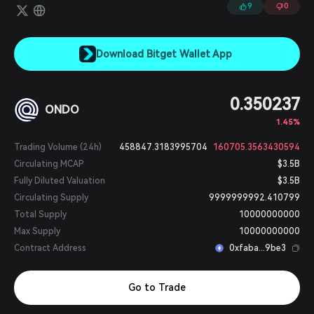
9
0
Download Bitget Wallet App
0.350237
ONDO
1.45%
Trading Volume (24h)
458847.3183995704
160705.3563430594
Circulating MCAP
$3.5B
Fully Diluted Valuation
$3.5B
Circulating Supply
9999999992.410799
Total Supply
10000000000
Max Supply
10000000000
Contract Address
0xfaba...9be3
Go to Trade