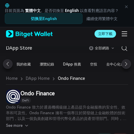
English
日本語
目前頁面為
繁體中文
。是否切換至
English
以查看對應語言內容？
Tiếng Việt
繼續使用繁體中文
切換至English
Русский
Español (Latinoamérica)
Türkçe
立即下載
Italiano
Français
DApp Store
全部網路
Deutsch
简体中文
我的收藏
瀏覽紀錄
DApp 推薦
空投
去中心化金融
繁體中文
Português (Portugal)
›
›
Bahasa Indonesia
Ondo Finance
Home
DApp Home
ภาษาไทย
العربية
Ondo Finance
हिन्दी
DeFi
বাংলা
Ondo Finance 致力於通過機構級鏈上產品提升金融服務的安全性、效
Español
率和可及性。Ondo Finance 擁有一個專注於開發鏈上金融軟體的技術
Português (Brasil)
部門，以及一個負責創建和管理代幣化產品的資產管理部門。同時，公
Español (Argentina)
司也專注於孵化能支持代幣化實體資產與傳統加密資產的協議。
See more