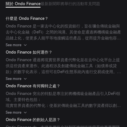
關於 Ondo Finance
最新新聞
即將舉行的活動
常見問題
什麼是 Ondo Finance？
Ondo Finance 是一家去中心化的投資銀行，旨在彌合傳統金融與
去中心化金融（DeFi）之間的鴻溝。其使命是通過將機構級金融產
品鏈上化，使更多人能平等地接觸這些產品，從而提升金融包容性
和市場效率。(
mexc.com
)
See more
Ondo Finance 如何運作？
Ondo Finance 通過將現實世界資產代幣化並在去中心化平台上提
供這些資產來運作。此過程涉及創建傳統金融工具（如債券或貸
款）的數字化表示，這些可在DeFi生態系統內進行交易或使用。通
過這種方式，Ondo Finance 為投資者提供了更廣泛的金融產品，
See more
同時利用了區塊鏈技術的透明性和安全性等優勢。(
mexc.com
)
Ondo Finance 有何獨特之處？
Ondo Finance 突出的特點是專注於將機構級金融產品引入DeFi領
域。主要特色包括：
現實世界資產的代幣化：使基於傳統金融工具的數字資產得以創
建。
See more
治理代幣（ONDO）：持有人可參與協議治理，影響資產上市、利
Ondo Finance 的創始人是誰？
率模型及財務管理等決策。