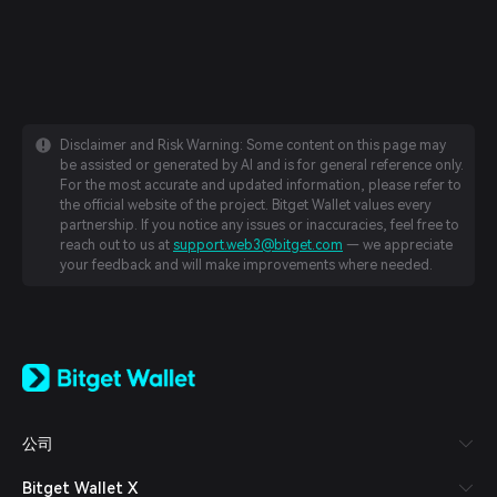
Disclaimer and Risk Warning: Some content on this page may
be assisted or generated by AI and is for general reference only.
For the most accurate and updated information, please refer to
the official website of the project. Bitget Wallet values every
partnership. If you notice any issues or inaccuracies, feel free to
reach out to us at
support.web3@bitget.com
— we appreciate
your feedback and will make improvements where needed.
English
日本語
Tiếng Việt
Русский
公司
Español (Latinoamérica)
Türkçe
Bitget Wallet X
Italiano