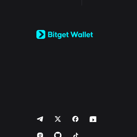
English
日本語
Tiếng Việt
Русский
Español (Latinoamérica)
Türkçe
Italiano
Français
Deutsch
简体中文
繁體中文
Português (Portugal)
Bahasa Indonesia
ภาษาไทย
العربية
हिन्दी
বাংলা
Español
Português (Brasil)
Español (Argentina)