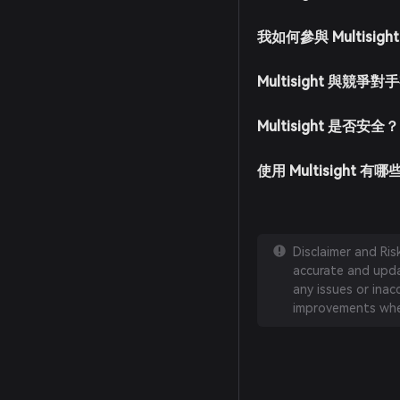
我如何參與 Multisig
Multisight 與競爭
Multisight 是否安全？
使用 Multisight 有
Disclaimer and Ri
accurate and updat
any issues or inac
improvements whe