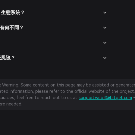
ht 生態系統？
對手有何不同？
哪些風險？
sk Warning: Some content on this page may be assisted or generated 
ed information, please refer to the official website of the project.
curacies, feel free to reach out to us at
support.web3@bitget.com
—
re needed.