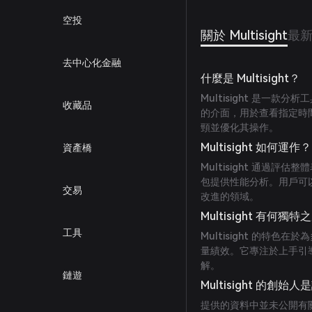
空投
關於 Multisight
最
去中心化金融
什麼是 Multisight？
Multisight 是一
收藏品
的介面，用於查看指定時
頸並優化其操作。
Multisight 如何運作？
資產橋
Multisight 通過
包提供性能分析。用戶可
交易
改進的領域。
Multisight 有何獨特
工具
Multisight 的特
量績效。它專注於上手引
解。
鏈遊
Multisight 的創始人
提供的資料中並未公開有關 M