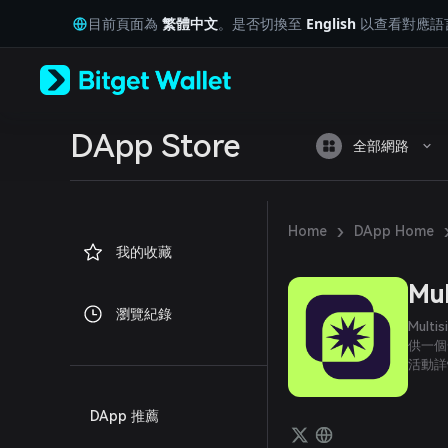
English
目前頁面為
繁體中文
。是否切換至
English
以查看對應語
日本語
Tiếng Việt
Русский
Español (Latinoamérica)
Türkçe
Italiano
DApp Store
全部網路
Français
Deutsch
简体中文
繁體中文
›
Home
DApp Home
Português (Portugal)
我的收藏
Bahasa Indonesia
ภาษาไทย
Mul
العربية
瀏覽紀錄
हिन्दी
Mul
বাংলা
供一個
活動詳
Español
Português (Brasil)
Español (Argentina)
DApp 推薦