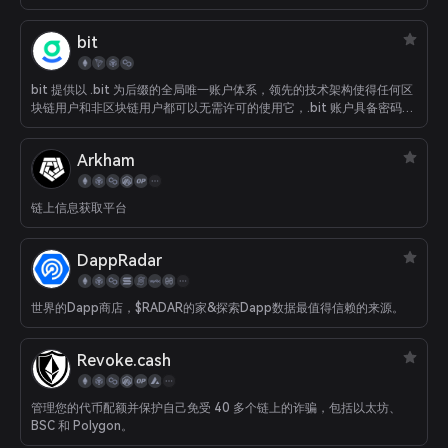
bit
bit 提供以 .bit 为后缀的全局唯一账户体系，领先的技术架构使得任何区
块链用户和非区块链用户都可以无需许可的使用它，.bit 账户具备密码学
级别安全的跨链特性，是满足整个 Web3.0 终极要求的 DID 系统。 .bit
让资产转移更加便捷安全，.bit 既可以做为跨应用统一用户名、DApp 入
Arkham
口，也可以作为去中心化的个人主页（.bit.cc），还可以衔接 Web2.0 和
Web3.0。
链上信息获取平台
DappRadar
世界的Dapp商店，$RADAR的家&探索Dapp数据最值得信赖的来源。
Revoke.cash
管理您的代币配额并保护自己免受 40 多个链上的诈骗，包括以太坊、
BSC 和 Polygon。