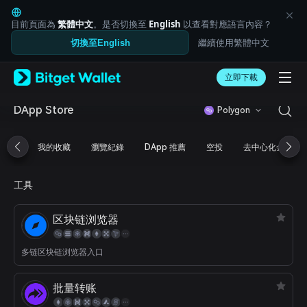
English
日本語
目前頁面為
繁體中文
。是否切換至
English
以查看對應語言內容？
Tiếng Việt
繼續使用繁體中文
切換至English
Русский
Español (Latinoamérica)
Türkçe
立即下載
Italiano
Français
DApp Store
Polygon
Deutsch
简体中文
我的收藏
瀏覽紀錄
DApp 推薦
空投
去中心化金融
繁體中文
Português (Portugal)
Bahasa Indonesia
工具
ภาษาไทย
العربية
区块链浏览器
हिन्दी
বাংলা
Español
多链区块链浏览器入口
Português (Brasil)
Español (Argentina)
批量转账