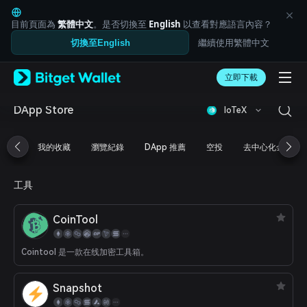
English
日本語
目前頁面為
繁體中文
。是否切換至
English
以查看對應語言內容？
Tiếng Việt
繼續使用繁體中文
切換至English
Русский
Español (Latinoamérica)
Türkçe
立即下載
Italiano
Français
DApp Store
IoTeX
Deutsch
简体中文
我的收藏
瀏覽紀錄
DApp 推薦
空投
去中心化金融
繁體中文
Português (Portugal)
Bahasa Indonesia
工具
ภาษาไทย
العربية
CoinTool
हिन्दी
বাংলা
Español
Cointool 是一款在线加密工具箱。
Português (Brasil)
Español (Argentina)
Snapshot