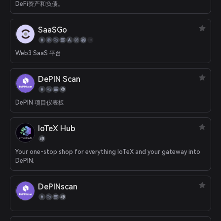
DeFi资产和负债。
SaaSGo
Web3 SaaS 平台
DePIN Scan
DePIN 项目仪表板
IoTeX Hub
Your one-stop shop for everything IoTeX and your gateway into
DePIN.
DePINscan