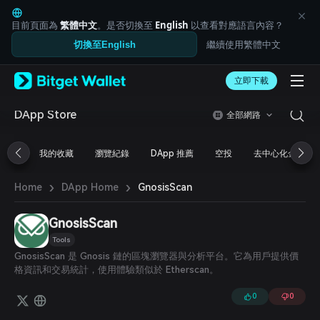
English
日本語
目前頁面為
繁體中文
。是否切換至
English
以查看對應語言內容？
Tiếng Việt
繼續使用繁體中文
切換至English
Русский
Español (Latinoamérica)
Türkçe
立即下載
Italiano
Français
DApp Store
全部網路
Deutsch
简体中文
我的收藏
瀏覽紀錄
DApp 推薦
空投
去中心化金融
繁體中文
Português (Portugal)
›
›
Bahasa Indonesia
GnosisScan
Home
DApp Home
ภาษาไทย
العربية
GnosisScan
हिन्दी
Tools
বাংলা
GnosisScan 是 Gnosis 鏈的區塊瀏覽器與分析平台。它為用戶提供價
Español
格資訊和交易統計，使用體驗類似於 Etherscan。
Português (Brasil)
Español (Argentina)
0
0