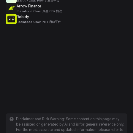
支持 AI 代理的 Meme 发射平台
Arrow Finance
Robinhood Chain 原生 CDP 协议
Robidy
Robinhood Chain NFT 启动平台
Disclaimer and Risk Warning: Some content on this page may
be assisted or generated by AI and is for general reference only.
For the most accurate and updated information, please refer to