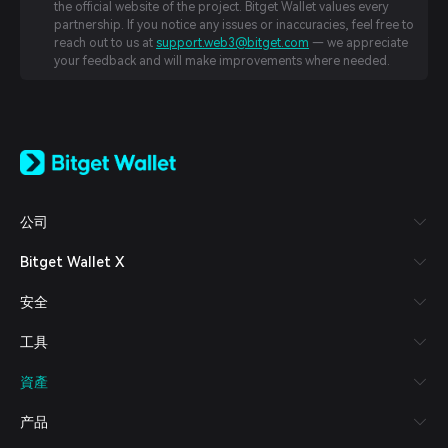
the official website of the project. Bitget Wallet values every
partnership. If you notice any issues or inaccuracies, feel free to
reach out to us at
support.web3@bitget.com
— we appreciate
your feedback and will make improvements where needed.
English
日本語
Tiếng Việt
Русский
公司
Español (Latinoamérica)
Türkçe
Bitget Wallet X
Italiano
Français
安全
Deutsch
简体中文
工具
繁體中文
Português (Portugal)
資產
Bahasa Indonesia
ภาษาไทย
产品
العربية