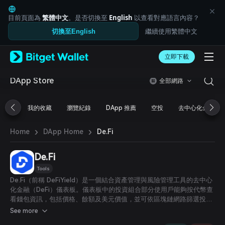
English
日本語
目前頁面為
繁體中文
。是否切換至
English
以查看對應語言內容？
Tiếng Việt
繼續使用繁體中文
切換至English
Русский
Español (Latinoamérica)
Türkçe
立即下載
Italiano
Français
DApp Store
全部網路
Deutsch
简体中文
我的收藏
瀏覽紀錄
DApp 推薦
空投
去中心化金融
繁體中文
Português (Portugal)
›
›
Bahasa Indonesia
De.Fi
Home
DApp Home
ภาษาไทย
العربية
De.Fi
हिन्दी
Tools
বাংলা
De.Fi（前稱 DeFiYield）是一個結合資產管理與風險管理工具的去中心
Español
化金融（DeFi）儀表板。儀表板中的投資組合部分使用戶能夠按代幣查
Português (Brasil)
看錢包資訊，包括價格、餘額及美元價值，並可依區塊鏈網路篩選投資
Español (Argentina)
組合數據。此外，使用者還能快速以市場上最佳匯率交換代幣。
See more