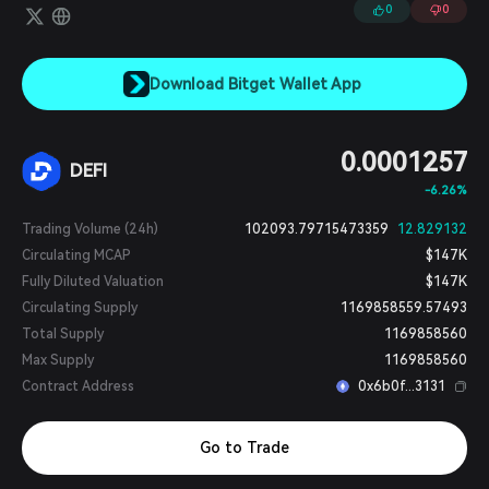
0
0
Download Bitget Wallet App
0.0001257
DEFI
-6.26%
Trading Volume (24h)
102093.79715473359
12.829132
Circulating MCAP
$147K
Fully Diluted Valuation
$147K
Circulating Supply
1169858559.57493
Total Supply
1169858560
Max Supply
1169858560
Contract Address
0x6b0f...3131
Go to Trade