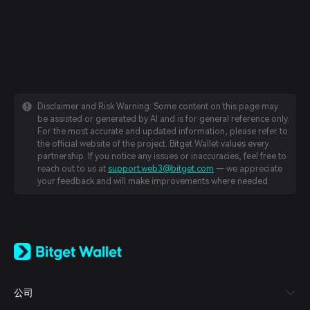
Disclaimer and Risk Warning: Some content on this page may
be assisted or generated by AI and is for general reference only.
For the most accurate and updated information, please refer to
the official website of the project. Bitget Wallet values every
partnership. If you notice any issues or inaccuracies, feel free to
reach out to us at
support.web3@bitget.com
— we appreciate
your feedback and will make improvements where needed.
English
日本語
Tiếng Việt
Русский
公司
Español (Latinoamérica)
Türkçe