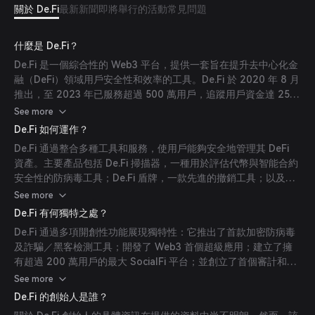
關於 De.Fi
最新新聞
即將舉行的活動
常見問題
什麼是 De.Fi？
De.Fi 是一個綜合性的 Web3 平台，提供一套旨在提升去中心化金
融（DeFi）領域用戶安全性和效率的工具。De.Fi 於 2020 年 8 月
推出，至 2023 年已服務超過 500 萬用戶，追蹤用戶資金達 250
億美元。該平台的使命是保護用戶免受 Web3 邪惡行為者侵害及
See more
防止詐騙，同時提供領先的投資組合追蹤和安全解決方案。
De.Fi 如何運作？
De.Fi 通過整合多種工具和服務，使用戶能夠安全地管理其 DeFi
資產。主要產品包括 De.Fi 掃描器，一種用於評估代幣與智能合約
安全性的防病毒工具；De.Fi 盾牌，一款先進的撤銷工具；以及全
面的審計與 REKT 數據庫。這些工具集合使用戶能探索收益機
See more
會、追蹤投資組合，並評估多條區塊鏈網絡上 DeFi 協議的安全
De.Fi 有何獨特之處？
性。
De.Fi 通過多項開創性功能展現獨特性：它推出了首款加密防病毒
及詐騙／黑客檢測工具；開發了 Web3 首個超級應用；建立了擁
有超過 200 萬用戶的最大 SocialFi 平台；並創立了首個審計和
REKT 數據庫。此外，De.Fi 支援 43 條不同的區塊鏈網絡，包括
See more
主要的 Layer 1 和 Layer 2 平台，為用戶提供廣泛且多元化的
De.Fi 的創始人是誰？
DeFi 體驗。