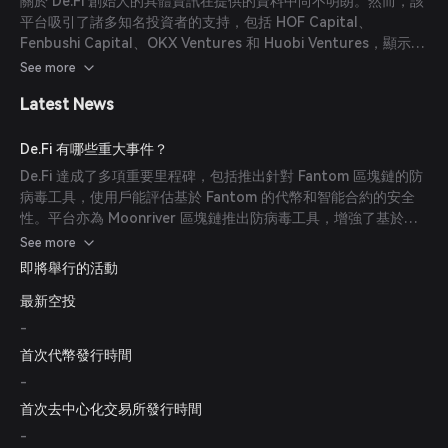
關於 De.Fi 創始人的具體資訊在提供的資料中尚不明朗。然而，該
平台吸引了諸多知名投資者的支持，包括 HOF Capital、
Fenbushi Capital、OKX Ventures 和 Huobi Ventures，顯示其
在區塊鏈和加密貨幣領域擁有強大的投資背書。
See more
Latest News
De.Fi 有哪些重大事件？
De.Fi 達成了多項重要里程碑，包括推出針對 Fantom 區塊鏈的防
病毒工具，使用戶能評估基於 Fantom 的代幣和智能合約的安全
性。平台亦為 Moonriver 區塊鏈推出防病毒工具，增強了基於
Polkadot 智能合約平台用戶的安全性。此外，De.Fi 已將支持範
See more
圍擴展至 43 條區塊鏈網絡，包括新興平台如 StarkNet、zkSync
即將舉行的活動
Lite 和 Fuse。
最新空投
-
首次代幣發行時間
-
首次去中心化交易所發行時間
-