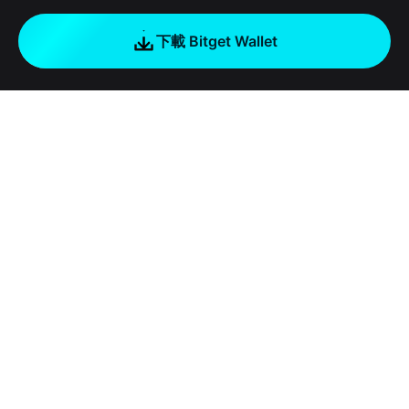
下載 Bitget Wallet
公司
關於 Bitget Wallet
Products
部落格
Crypto Card
Bitget Wallet X
學院
Stablecoin Earn
開發者文件
安全