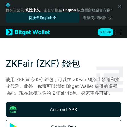
English
日本語
目前頁面為
繁體中文
。是否切換至
English
以查看對應語言內容？
Tiếng Việt
切換至English
繼續使用繁體中文
Русский
Español (Latinoamérica)
立即下載
Türkçe
Italiano
Français
Deutsch
ZKFair (ZKF) 錢包
简体中文
繁體中文
Português (Portugal)
使用 ZKFair (ZKF) 錢包，可以在 ZKFair 網絡上發送和接
Bahasa Indonesia
收代幣。此外，你還可以體驗 Bitget Wallet 提供的多種
ภาษาไทย
功能。現在就獲取你的 ZKFair 錢包，探索更多可能。
हिन्दी
বাংলা
Android APK
Español
Português (Brasil)
Español (Argentina)