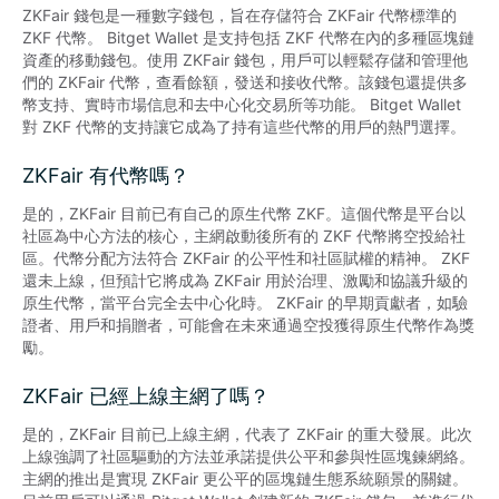
ZKFair 錢包是一種數字錢包，旨在存儲符合 ZKFair 代幣標準的 
ZKF 代幣。 Bitget Wallet 是支持包括 ZKF 代幣在內的多種區塊鏈
資產的移動錢包。使用 ZKFair 錢包，用戶可以輕鬆存儲和管理他
們的 ZKFair 代幣，查看餘額，發送和接收代幣。該錢包還提供多
幣支持、實時市場信息和去中心化交易所等功能。 Bitget Wallet 
對 ZKF 代幣的支持讓它成為了持有這些代幣的用戶的熱門選擇。
ZKFair 有代幣嗎？
是的，ZKFair 目前已有自己的原生代幣 ZKF。這個代幣是平台以
社區為中心方法的核心，主網啟動後所有的 ZKF 代幣將空投給社
區。代幣分配方法符合 ZKFair 的公平性和社區賦權的精神。 ZKF 
還未上線，但預計它將成為 ZKFair 用於治理、激勵和協議升級的
原生代幣，當平台完全去中心化時。 ZKFair 的早期貢獻者，如驗
證者、用戶和捐贈者，可能會在未來通過空投獲得原生代幣作為獎
勵。
ZKFair 已經上線主網了嗎？
是的，ZKFair 目前已上線主網，代表了 ZKFair 的重大發展。此次
上線強調了社區驅動的方法並承諾提供公平和參與性區塊鍊網絡。
主網的推出是實現 ZKFair 更公平的區塊鏈生態系統願景的關鍵。