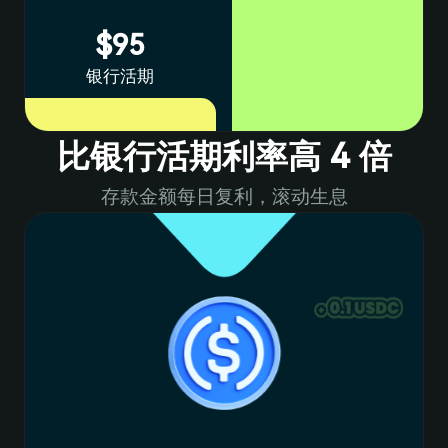
$95
6
8
2
5
银行活期
7
9
3
比银行活期利率高 4 倍
8
0
4
存款金额每日复利，滚动生息
6
9
1
5
0
2
6
7
1
3
7
3