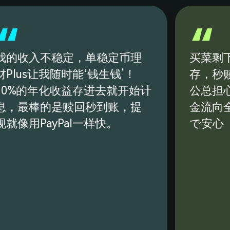
3
9
4
5
我的收入不稳定，单稳定币理
买菜剩下
6
Plus让我随时能‘钱生钱’！
存，秒
10%的年化收益存进去就开始计
公总担
7
息，最棒的是赎回秒到账，提
金流向全
8
就像用PayPal一样快。
で安心
9
0
1
2