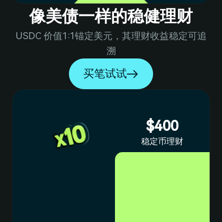
1
7
7
1
像美债一样的稳健理财
5
USDC 价值1:1锚定美元，其理财收益稳定可追
0
2
6
2
8
8
溯
买笔试试
1
3
7
2
4
8
3
9
9
$400
稳定币理财
3
5
9
4
6
0
4
5
7
1