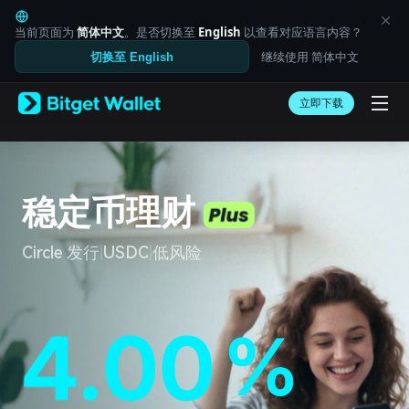
English
日本語
当前页面为
简体中文
。是否切换至
English
以查看对应语言内容？
Tiếng Việt
继续使用 简体中文
切换至 English
Русский
2
8
8
Español (Latinoamérica)
Türkçe
立即下载
Italiano
Français
Deutsch
简体中文
3
9
9
繁體中文
稳定币理财
Português (Portugal)
Bahasa Indonesia
Circle 发行
|
USDC
|
低风险
ภาษาไทย
العربية
हिन्दी
বাংলা
4
4.00
0
0
.
%
%
Español
Português (Brasil)
Español (Argentina)