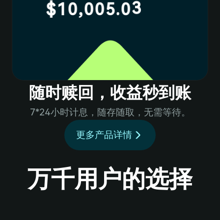
2
4
4
$10,005.0
8
8
5
3
5
9
6
4
6
7
9
随时赎回，收益秒到账
8
5
7
7*24小时计息，随存随取，无需等待。
9
更多产品详情
6
8
0
1
万千用户的选择
7
9
2
8