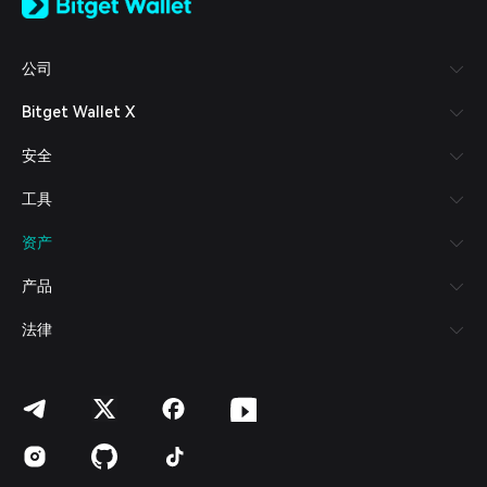
日本語
Tiếng Việt
Русский
公司
Español (Latinoamérica)
Türkçe
Bitget Wallet X
Italiano
Français
安全
Deutsch
简体中文
工具
繁體中文
Português (Portugal)
资产
Bahasa Indonesia
ภาษาไทย
产品
العربية
हिन्दी
法律
বাংলা
Español
Português (Brasil)
Español (Argentina)