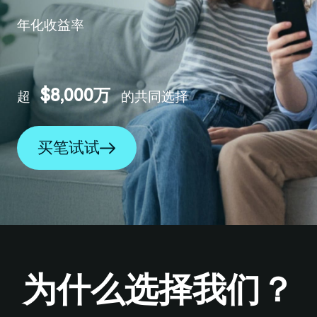
年化收益率
5
1
1
$8,000万
超
的共同选择
6
2
2
买笔试试
7
3
3
为什么选择我们？