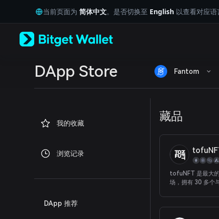
English
当前页面为
简体中文
。是否切换至
English
以查看对应语
日本語
Tiếng Việt
Русский
Español (Latinoamérica)
Türkçe
Italiano
DApp Store
Fantom
Français
Deutsch
简体中文
繁體中文
藏品
Português (Portugal)
我的收藏
Bahasa Indonesia
ภาษาไทย
العربية
tofuNF
浏览记录
हिन्दी
বাংলা
tofuNFT 是最大
Español
场，拥有 30 多个
Português (Brasil)
共链，专注于 Gam
Español (Argentina)
友一起探索和交易
DApp 推荐