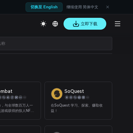
继续使用 简体中文
切换至 English
立即下载
mbat
SoQuest
命，与全球数百万人一
在SoQuest 学习、探索、赚取收
游戏获得的惊人NFT
益！
游戏遗产。收集，交易
朋友分享 - 拥有你的
创作，你的成就。