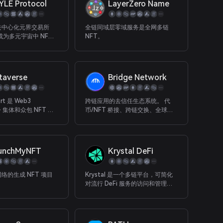
YLE Protocol
LayerZero Name
去中心化元界交易所
全链同域层零域服务是全网多链
成为多元宇宙中 NFT
NFT。
币化革命的一部分。
taverse
Bridge Network
art 是 Web3
跨链应用的去信任生态系统。 代
t — 集体和众包 NFT 策
币/NFT 桥接、跨链交换、全球多
链支付等。
unchMyNFT
Krystal DeFi
络的生成 NFT 项目
Krystal 是一个多链平台，可简化
对流行 DeFi 服务的访问和管理
NFT。 交换代币、赚取被动收入、
管理您的投资组合、从我们的奖励
计划中受益并参与我们社区启动板
(KrystalGO) 上的代币发布。 现在