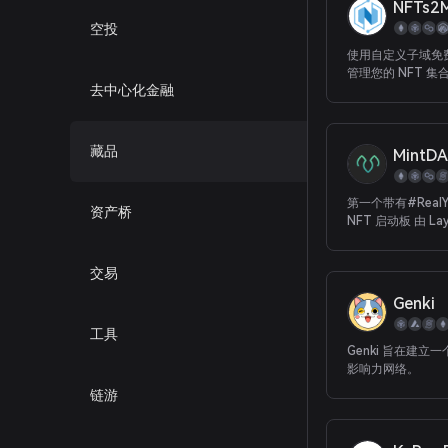
NFTs2
空投
使用自定义子域免
管理您的 NFT 
去中心化金融
藏品
MintD
第一个带有#RealY
资产桥
NFT 启动板 由 Lay
Axelar 提供支持
交易
Genki
工具
Genki 旨在建立一个
影响力网络。
链游