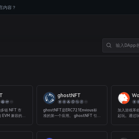
言内容？
T
ghostNFT
Wo
的多链 NFT 市
ghostNFT是ERC721Envious标
加入游戏革
与 EVM 兼容的公
准的第一个应用。 ghostNFT 引
起玩。通过玩
eFi。 与您的好
入了直观的用户体验，使创作者和
来建立您的
！
用户能够添加、兑换和查看个人
或只是与你的
NFT 和 NFT 收藏的抵押品。
经验，你的
ghostNFT 的目标是 NFT 收藏、