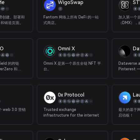
Me
WigoSwap
ST
NFT 所有者、代币持有者和 Web3
用户。
费创建、部署和
Fantom 网络上所有 DeFi 的一站
加入第一个
集合和铸造页面。
式商店。
（DMX），
可用性和货
AO
Omni X
Da
ield 的跨链
Omni X 是第一个原生全链 NFT 平
Dataverse.
erZero 和
台。
Pinteres
展网络
0x Protocol
La
 web 3.0 营销
Trusted exchange
最大的基于网
infrastructure for the internet
启动板！