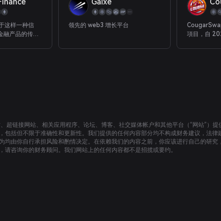
Finance
Galxe
Co
基于这样一种信
领先的 web3 增长平台
CougarSw
金融产品的传统
項目，自 20
日。中央银行和
市場上。DA
和货币价值。银
序）旨在為
并从中赚取利
輕鬆訪問最
家那里赚了很多
之一。 美洲
应归合法所有者
換句話說，
一方是企业家和
上構建的可互操
们认为，消费者和
心化應用程
术并过渡到
多樣化和獨
接收付款是实现财
意味着；拥有随
站、超链接网站、相关应用程序、论坛、博客、社交媒体帐户和其他平台（“网站”）
产的独家能力 能
，包括但不限于准确性和更新性。我们提供的任何内容部分均不构成财务建议，法律
何地方消费和接
为均由你自行承担风险和酌情决定。在依赖我们的内容之前，你应该进行自己的研究
ission
，请咨询你的财务顾问。我们网站上的任何内容都不是招揽或要约。
赚取利息的选项将促
智能合约平台上
录和未记录的代
交易金额的价
取利息。