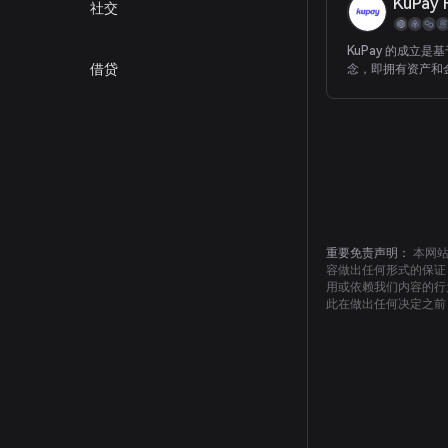
KuPay 
社交
KuPay 的成立是
借贷
念，即拥有资产和
经济已经过了到期
政府正在操纵市场
行通过保留其资产
润，从消费者和商
钱，而这些利润本
所有：承担风险的
消费者。愿景 我
企业使用区块链技
web3 来进行和
务自由的关键，这
重要免责声明：
本网
时随地访问自有资
容做出任何形式的保证
够在任何地方从任
用或依赖我们内容的行
收价值。拥有对溢出 M
此在做出任何决定之前
KuPay 的资产
进技术框架在任何
接受所有流行的记
币，同时自动保留
值，立即可用于赚