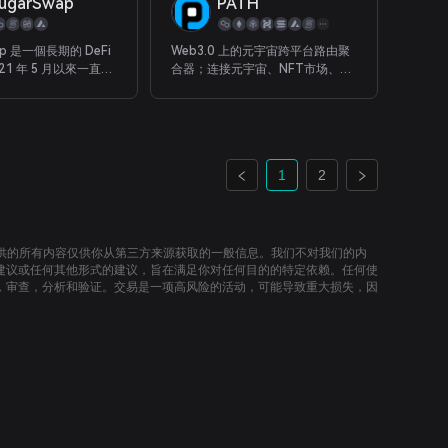
ugarSwap
PATH
支持 10 个区块链网络上的服务。
ap 是一個長期的 DeFi
Web3.0 上的元宇宙跨平台路由聚
21 年 5 月以來一直在
合器；连接元宇宙、NFT市场、闪
pp（去中心化應用程
兑平台、去中心化交易所和跨链桥
用戶帶來核心優勢，即
合適的金融框架和模塊
獅生態系統已建成。
在多個公共區塊鍊網絡
1
2
作的 Cougar 去中
序有可能創建一個完全
特的社區驅動平台。
提供的所有内容仅供你从第三方来源获取的一般信息。我们不对我们的内
建议或任何其他形式的建议，旨在满足你对任何目的的特定依赖。任何使
，审查，分析和验证。交易是一项高风险的活动，可能导致重大损失，因