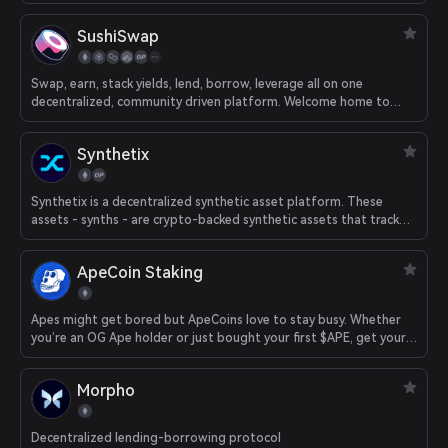
secure experience.
SushiSwap
Swap, earn, stack yields, lend, borrow, leverage all on one
decentralized, community driven platform. Welcome home to
DeFi.
Synthetix
Synthetix is a decentralized synthetic asset platform. These
assets - synths - are crypto-backed synthetic assets that track
the value of underlying assets and allow exposure to an asset
without the requirement of actually holding it.
ApeCoin Staking
Apes might get bored but ApeCoins love to stay busy. Whether
you’re an OG Ape holder or just bought your first $APE, get your
assets in gear and start staking.
Morpho
Decentralized lending-borrowing protocol