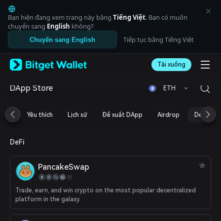
English
日本語
Bạn hiện đang xem trang này bằng
Tiếng Việt
. Bạn có muốn
Tiếng Việt
chuyển sang
English
không?
Русский
Tiếp tục bằng Tiếng Việt
Chuyển sang English
Español (Latinoamérica)
Türkçe
Tải xuống
Italiano
Français
Deutsch
DApp Store
ETH
简体中文
繁體中文
Yêu thích
Lịch sử
Đề xuất DApp
Airdrop
DeFi
Português (Portugal)
Bahasa Indonesia
ภาษาไทย
DeFi
العربية
हिन्दी
PancakeSwap
বাংলা
Español
Português (Brasil)
Trade, earn, and win crypto on the most popular decentralized
platform in the galaxy.
Español (Argentina)