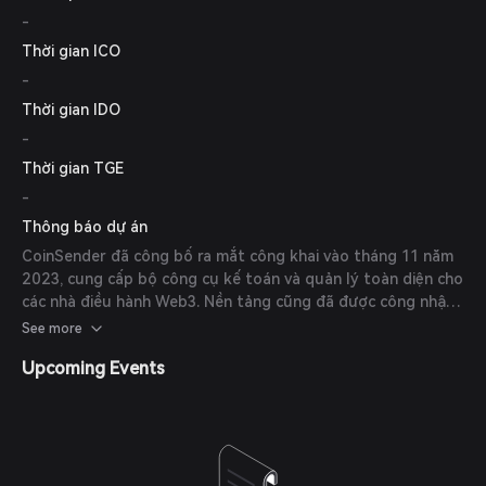
-
Thời gian ICO
-
Thời gian IDO
-
Thời gian TGE
-
Thông báo dự án
CoinSender đã công bố ra mắt công khai vào tháng 11 năm
2023, cung cấp bộ công cụ kế toán và quản lý toàn diện cho
các nhà điều hành Web3. Nền tảng cũng đã được công nhận
về các biện pháp bảo mật, nhận được điểm bảo mật cao 9,9
See more
trên 10 từ Blaize sau khi kiểm toán hợp đồng thông minh
Upcoming Events
toàn diện.