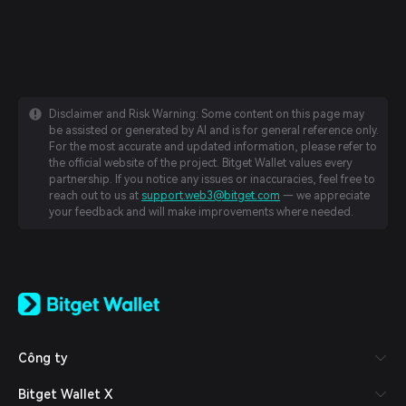
Disclaimer and Risk Warning: Some content on this page may
be assisted or generated by AI and is for general reference only.
For the most accurate and updated information, please refer to
the official website of the project. Bitget Wallet values every
partnership. If you notice any issues or inaccuracies, feel free to
reach out to us at
support.web3@bitget.com
— we appreciate
your feedback and will make improvements where needed.
English
日本語
Tiếng Việt
Русский
Công ty
Español (Latinoamérica)
Türkçe
Bitget Wallet X
Italiano