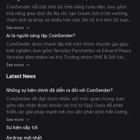
cung cấp khác nhau. Nền tảng hỗ trợ nhiều blockchain, ví và
CoinSender nổi bật nhờ bộ tính năng toàn diện, bao gồm
tiền điện tử, mang lại sự linh hoạt và tiện lợi cho người dùng.
khả năng giao dịch đa địa chỉ, tạo token, lịch trình vesting,
chiến dịch airdrop và nhiều hơn nữa. Nó hỗ trợ hơn 30 mạng
blockchain và cung cấp các biện pháp bảo mật tiên tiến, như
See more
mã hóa và kiểm toán hợp đồng thông minh, để đảm bảo an
Ai là người sáng lập CoinSender?
toàn cho tài sản và giao dịch của người dùng.
CoinSender được thành lập bởi một nhóm chuyên gia giàu
kinh nghiệm, bao gồm Yaroslav Panchenko và Eduard Miaus.
Yaroslav đảm nhiệm vai trò Trưởng nhóm SME & Đối tác,
mang lại sự lãnh đạo logic và nhất quán cho dự án. Eduard,
See more
với vai trò CEO tại MeGaDev và Đối tác Quản lý tại Grade
Latest News
ERP, cung cấp định hướng chiến lược và chuyên môn trong
phần mềm doanh nghiệp và công nghệ blockchain.
Những sự kiện chính đã diễn ra đối với CoinSender?
CoinSender đã đạt được nhiều cột mốc quan trọng, bao
gồm việc nhận được khoản tài trợ từ Quỹ Oasis để phát
triển các giải pháp mạnh mẽ cho việc phân phối tiền lương
mã hóa. Nền tảng cũng đã được tích hợp vào hệ sinh thái
See more
Stellar, mở rộng phạm vi và chức năng.
Sự kiện sắp tới
Airdrop mới nhất