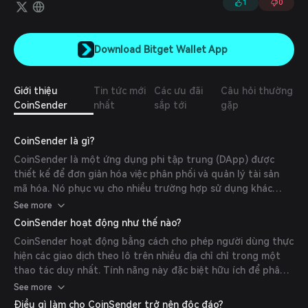
1
0
Download Bitget Wallet App
Giới thiệu
Tin tức mới
Các ưu đãi
Câu hỏi thường
CoinSender
nhất
sắp tới
gặp
CoinSender là gì?
CoinSender là một ứng dụng phi tập trung (DApp) được
thiết kế để đơn giản hóa việc phân phối và quản lý tài sản
mã hóa. Nó phục vụ cho nhiều trường hợp sử dụng khác
nhau, bao gồm tiền lương bằng tiền điện tử, airdrop, phần
See more
thưởng staking và thanh toán pooling. Bằng cách cho phép
CoinSender hoạt động như thế nào?
người dùng xử lý nhiều giao dịch đến các người nhận khác
CoinSender hoạt động bằng cách cho phép người dùng thực
nhau chỉ với vài cú nhấp chuột, CoinSender giúp tối ưu hóa
hiện các giao dịch theo lô trên nhiều địa chỉ chỉ trong một
hoạt động cho các tổ chức Web3 và người tổ chức token
thao tác duy nhất. Tính năng này đặc biệt hữu ích để phân
drop.
phối token trong các chương trình airdrop, quản lý lương
See more
nhân viên bằng tiền điện tử và thanh toán cho nhiều nhà
Điều gì làm cho CoinSender trở nên độc đáo?