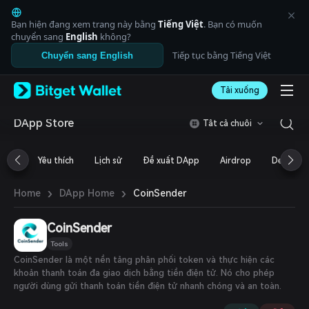
English
日本語
Bạn hiện đang xem trang này bằng
Tiếng Việt
. Bạn có muốn
Tiếng Việt
chuyển sang
English
không?
Русский
Tiếp tục bằng Tiếng Việt
Chuyển sang English
Español (Latinoamérica)
Türkçe
Tải xuống
Italiano
Français
Deutsch
DApp Store
Tất cả chuỗi
简体中文
繁體中文
Yêu thích
Lịch sử
Đề xuất DApp
Airdrop
DeFi
Português (Portugal)
Bahasa Indonesia
›
›
CoinSender
Home
DApp Home
ภาษาไทย
العربية
हिन्दी
CoinSender
বাংলা
Tools
Español
CoinSender là một nền tảng phân phối token và thực hiện các
Português (Brasil)
khoản thanh toán đa giao dịch bằng tiền điện tử. Nó cho phép
Español (Argentina)
người dùng gửi thanh toán tiền điện tử nhanh chóng và an toàn.