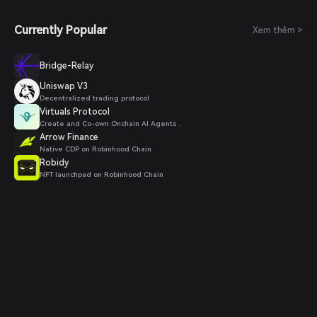
Currently Popular
Xem thêm >
Bridge-Relay
Uniswap V3
Decentralized trading protocol
Virtuals Protocol
Create and Co-own Onchain AI Agents .
Arrow Finance
Native CDP on Robinhood Chain
Robidy
NFT launchpad on Robinhood Chain