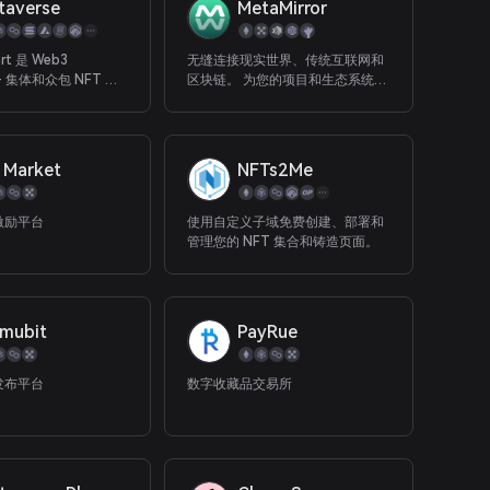
taverse
MetaMirror
art 是 Web3
无缝连接现实世界、传统互联网和
t — 集体和众包 NFT 策
区块链。 为您的项目和生态系统提
供来自所有来源的统一数据值。
y Market
NFTs2Me
激励平台
使用自定义子域免费创建、部署和
管理您的 NFT 集合和铸造页面。
mubit
PayRue
目发布平台
数字收藏品交易所