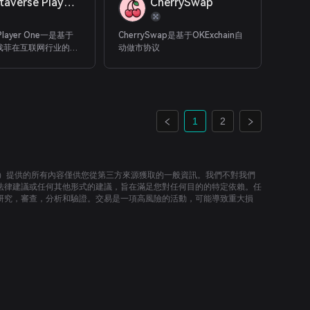
Metaverse Player One
CherrySwap
 Player One一是基于
CherrySwap是基于OKExchain自
i 游戏菲在互联网行业的新
动做市协议
块链
1
2
）提供的所有內容僅供您從第三方來源獲取的一般資訊。我們不對我們
法律建議或任何其他形式的建議，旨在滿足您對任何目的的特定依賴。任
研究，審查，分析和驗證。交易是一項高風險的活動，可能導致重大損