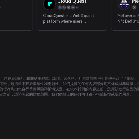
Cloud Quest
CloudQuest is a Web3 quest
Metaverse
platform where users
Nft Def
complete tasks, join
一代创意区
campaigns, and earn real
crypto rewards from emerging
blockchain projects.
站、超連結網站、相關應用程式、論壇、部落格、社群媒體帳戶和其他平台（「網站」
保證，包括但不限於準確性和更新性。我們提供的任何內容部分均不構成財務建議，
的行為均由您自行承擔風險和酌情決定。在依賴我們的內容之前，您應該進行自己的
定之前，請諮詢您的財務顧問。我們網站上的任何內容都不構成招攬或要約用途。