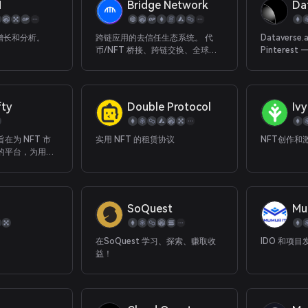
N
Bridge Network
Da
始他们的冒险，包括狩猎、钓鱼和
建筑。 玩家将通过收集材料、建设
站点和赢得战斗获得奖励。六种
、增长和分析。
跨链应用的去信任生态系统。 代
Dataverse.
FPS竞技玩法，玩家在获得P2E收
币/NFT 桥接、跨链交换、全球多
Pinteres
益的同时享受竞技乐趣。
链支付等。
展网络
fty
Double Protocol
Iv
个旨在为 NFT 市
实用 NFT 的租赁协议
NFT创作和
的平台，为用户
 NFT 的更多
SoQuest
Mu
在SoQuest 学习、探索、赚取收
IDO 和项
益！