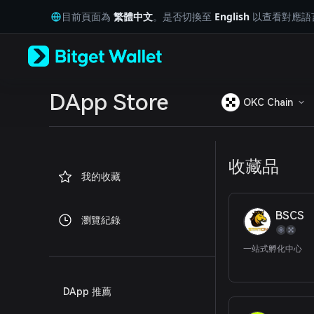
English
目前頁面為
繁體中文
。是否切換至
English
以查看對應語
日本語
Tiếng Việt
Русский
Español (Latinoamérica)
Türkçe
Italiano
DApp Store
OKC Chain
Français
Deutsch
简体中文
繁體中文
收藏品
Português (Portugal)
我的收藏
Bahasa Indonesia
ภาษาไทย
العربية
BSCS
瀏覽紀錄
हिन्दी
বাংলা
一站式孵化中心
Español
Português (Brasil)
Español (Argentina)
DApp 推薦