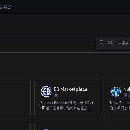
言內容？
EB Marketplace
Nu
Endless Battlefield 是一个建立在
Nuke Ch
UE 引擎上的军事战略和探索沙盒
容 (UGC)
虚拟世界。 以行星为地图，提供多
游戏，为那
种模式，满足不同玩家的需求。 铁
的人带来曝
杆玩家可以在 FPS 模式下玩游戏。
休闲玩家还可以找到各种活动来开