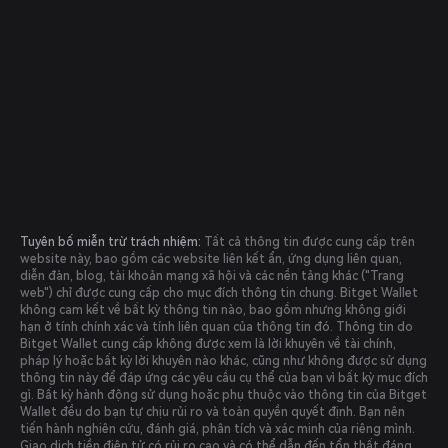
Tuyên bố miễn trừ trách nhiệm:
Tất cả thông tin được cung cấp trên
website này, bao gồm các website liên kết ẩn, ứng dụng liên quan,
diễn đàn, blog, tài khoản mạng xã hội và các nền tảng khác ("Trang
web") chỉ được cung cấp cho mục đích thông tin chung. Bitget Wallet
không cam kết về bất kỳ thông tin nào, bao gồm nhưng không giới
hạn ở tính chính xác và tính liên quan của thông tin đó. Thông tin do
Bitget Wallet cung cấp không được xem là lời khuyên về tài chính,
pháp lý hoặc bất kỳ lời khuyên nào khác, cũng như không được sử dụng
thông tin này để đáp ứng các yêu cầu cụ thể của bạn vì bất kỳ mục đích
gì. Bất kỳ hành động sử dụng hoặc phụ thuộc vào thông tin của Bitget
Wallet đều do bạn tự chịu rủi ro và toàn quyền quyết định. Bạn nên
tiến hành nghiên cứu, đánh giá, phân tích và xác minh của riêng mình.
Giao dịch tiền điện tử có rủi ro cao và có thể dẫn đến tổn thất đáng