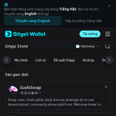
English
日本語
Bạn hiện đang xem trang này bằng
Tiếng Việt
. Bạn có muốn
Tiếng Việt
chuyển sang
English
không?
Русский
Tiếp tục bằng Tiếng Việt
Chuyển sang English
Español (Latinoamérica)
Türkçe
Tải xuống
Italiano
Français
Deutsch
DApp Store
Harmony
简体中文
繁體中文
Yêu thích
Lịch sử
Đề xuất DApp
Airdrop
DeFi
Português (Portugal)
Bahasa Indonesia
ภาษาไทย
Sàn giao dịch
العربية
हिन्दी
SushiSwap
বাংলা
Español
Português (Brasil)
Swap, earn, stack yields, lend, borrow, leverage all on one
decentralized, community driven platform. Welcome home to
Español (Argentina)
DeFi.