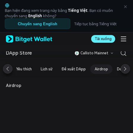
English
日本語
Bạn hiện đang xem trang này bằng
Tiếng Việt
. Bạn có muốn
Tiếng Việt
chuyển sang
English
không?
Русский
Tiếp tục bằng Tiếng Việt
Chuyển sang English
Español (Latinoamérica)
Türkçe
Tải xuống
Italiano
Français
Deutsch
DApp Store
Callisto Mainnet
简体中文
繁體中文
Yêu thích
Lịch sử
Đề xuất DApp
Airdrop
DeFi
Português (Portugal)
Bahasa Indonesia
ภาษาไทย
Airdrop
العربية
हिन्दी
বাংলা
Español
Português (Brasil)
Español (Argentina)