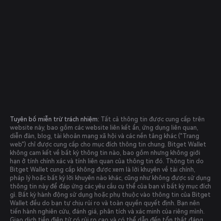
Tuyên bố miễn trừ trách nhiệm:
Tất cả thông tin được cung cấp trên
website này, bao gồm các website liên kết ẩn, ứng dụng liên quan,
diễn đàn, blog, tài khoản mạng xã hội và các nền tảng khác ("Trang
web") chỉ được cung cấp cho mục đích thông tin chung. Bitget Wallet
không cam kết về bất kỳ thông tin nào, bao gồm nhưng không giới
hạn ở tính chính xác và tính liên quan của thông tin đó. Thông tin do
Bitget Wallet cung cấp không được xem là lời khuyên về tài chính,
pháp lý hoặc bất kỳ lời khuyên nào khác, cũng như không được sử dụng
thông tin này để đáp ứng các yêu cầu cụ thể của bạn vì bất kỳ mục đích
gì. Bất kỳ hành động sử dụng hoặc phụ thuộc vào thông tin của Bitget
Wallet đều do bạn tự chịu rủi ro và toàn quyền quyết định. Bạn nên
tiến hành nghiên cứu, đánh giá, phân tích và xác minh của riêng mình.
Giao dịch tiền điện tử có rủi ro cao và có thể dẫn đến tổn thất đáng