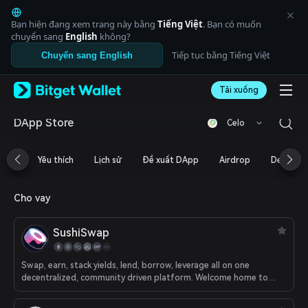
English
日本語
Bạn hiện đang xem trang này bằng
Tiếng Việt
. Bạn có muốn
Tiếng Việt
chuyển sang
English
không?
Русский
Tiếp tục bằng Tiếng Việt
Chuyển sang English
Español (Latinoamérica)
Türkçe
Tải xuống
Italiano
Français
Deutsch
DApp Store
Celo
简体中文
繁體中文
Yêu thích
Lịch sử
Đề xuất DApp
Airdrop
DeFi
Português (Portugal)
Bahasa Indonesia
ภาษาไทย
Cho vay
العربية
हिन्दी
SushiSwap
বাংলা
Español
Português (Brasil)
Swap, earn, stack yields, lend, borrow, leverage all on one
decentralized, community driven platform. Welcome home to
Español (Argentina)
DeFi.