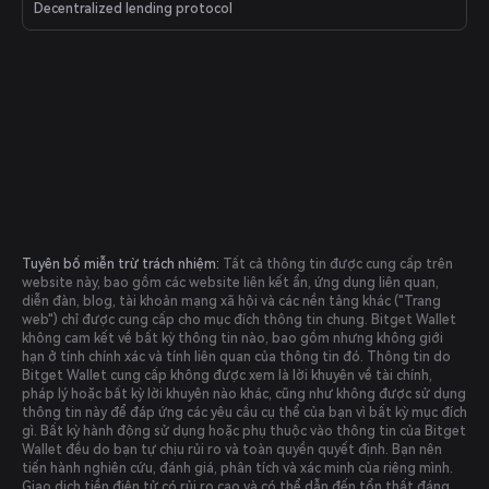
Decentralized lending protocol
Tuyên bố miễn trừ trách nhiệm:
Tất cả thông tin được cung cấp trên
website này, bao gồm các website liên kết ẩn, ứng dụng liên quan,
diễn đàn, blog, tài khoản mạng xã hội và các nền tảng khác ("Trang
web") chỉ được cung cấp cho mục đích thông tin chung. Bitget Wallet
không cam kết về bất kỳ thông tin nào, bao gồm nhưng không giới
hạn ở tính chính xác và tính liên quan của thông tin đó. Thông tin do
Bitget Wallet cung cấp không được xem là lời khuyên về tài chính,
pháp lý hoặc bất kỳ lời khuyên nào khác, cũng như không được sử dụng
thông tin này để đáp ứng các yêu cầu cụ thể của bạn vì bất kỳ mục đích
gì. Bất kỳ hành động sử dụng hoặc phụ thuộc vào thông tin của Bitget
Wallet đều do bạn tự chịu rủi ro và toàn quyền quyết định. Bạn nên
tiến hành nghiên cứu, đánh giá, phân tích và xác minh của riêng mình.
Giao dịch tiền điện tử có rủi ro cao và có thể dẫn đến tổn thất đáng