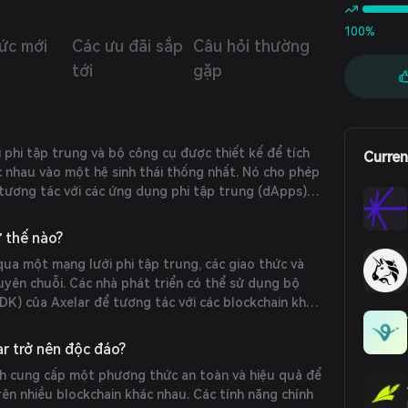
uring thông qua cơ chế bằng chứng cổ phần và các giao
hông cần cấp phép. Trên mạng lưới là các API và giao
100%
tức mới
Các ưu đãi sắp
Câu hỏi thường
một tầng phát triển ứng dụng mà các nhà phát triển sử
ể kết hợp qua bất kỳ số lượng chuỗi nào. Khi được tích
tới
gặp
ất cả các blockchain mới được kết nối sẽ trở nên tương
i ứng dụng, tạo ra hiệu ứng mạng không giới hạn.
 phi tập trung và bộ công cụ được thiết kế để tích
Curren
c nhau vào một hệ sinh thái thống nhất. Nó cho phép
 tương tác với các ứng dụng phi tập trung (dApps)
t cách liền mạch. Các nhà phát triển có thể kết nối
 sinh thái rộng lớn hơn, tạo điều kiện cho giao tiếp
 thế nào?
ỗi.
qua một mạng lưới phi tập trung, các giao thức và
xuyên chuỗi. Các nhà phát triển có thể sử dụng bộ
DK) của Axelar để tương tác với các blockchain khác
 phép tích hợp các tính năng từ các blockchain khác
 họ một cách dễ dàng.
ar trở nên độc đáo?
ch cung cấp một phương thức an toàn và hiệu quả để
ên nhiều blockchain khác nhau. Các tính năng chính