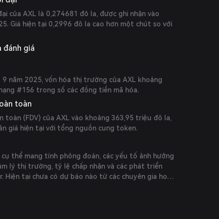
đại của AXL là 0,274681 đô la, được ghi nhận vào
. Giá hiện tại 0,2996 đô la cao hơn một chút so với
à đánh giá
 9 năm 2025, vốn hóa thị trường của AXL khoảng
 hạng #156 trong số các đồng tiền mã hóa.
hoàn toàn
n toàn (FDV) của AXL vào khoảng 363,95 triệu đô la,
n giá hiện tại với tổng nguồn cung token.
 cụ thể mang tính phỏng đoán, các yếu tố ảnh hưởng
 lý thị trường, tỷ lệ chấp nhận và các phát triển
ar. Hiện tại chưa có dự báo nào từ các chuyên gia hoặc