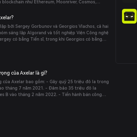
u blockchain như Ethereum, Moonriver, Cosmos,
lygon, Terra và Fantom. - Giao tiếp xuyên chuỗi đơn
t triển và người dùng. - Một mạng lưới phi tập trung
Axelar?
 độ tin cậy.
lập bởi Sergey Gorbunov và Georgios Vlachos, cả hai
nhóm sáng lập Algorand và tốt nghiệp Viện Công nghệ
ergey có bằng Tiến sĩ, trong khi Georgios có bằng
g vàng Olympic Toán quốc tế.
ọng của Axelar là gì?
 của Axelar bao gồm: - Gây quỹ 25 triệu đô la trong
vào tháng 7 năm 2021. - Đảm bảo 35 triệu đô la
ies B vào tháng 2 năm 2022. - Tiến hành bán công
022, huy động được 50 triệu đô la. - Hoàn thành bán
iệu đô la vào tháng 3 năm 2025 để nâng cao giao
i.