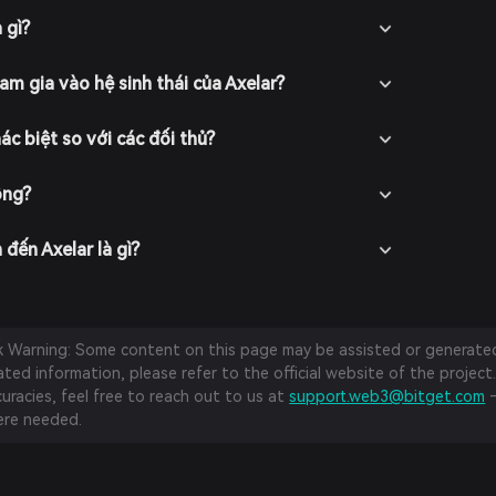
 gì?
am gia vào hệ sinh thái của Axelar?
ác biệt so với các đối thủ?
ông?
 đến Axelar là gì?
sk Warning: Some content on this page may be assisted or generated 
ed information, please refer to the official website of the project.
curacies, feel free to reach out to us at
support.web3@bitget.com
—
re needed.