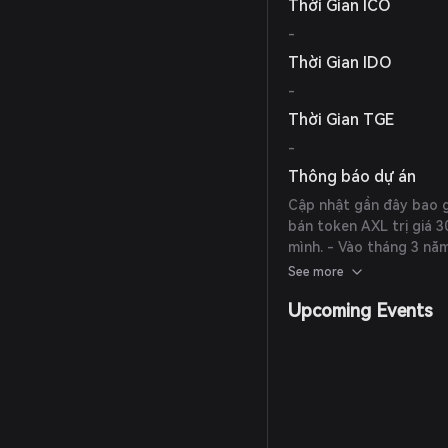
Thời Gian ICO
-
Thời Gian IDO
-
Thời Gian TGE
-
Thông báo dự án
Cập nhật gần đây bao 
bán token AXL trị giá 
mình. - Vào tháng 3 nă
ETF Axelar, đánh dấu b
See more
trong các tổ chức.
Upcoming Events