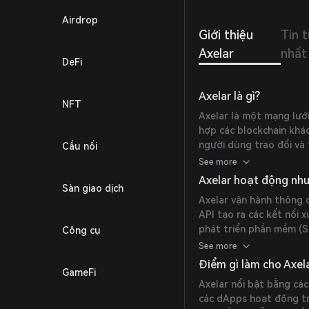
toán T
Airdrop
thức k
Giới thiệu
Tin 
thức, 
dụng đ
Axelar
nhất
hợp, t
DeFi
tác vớ
Axelar là gì?
NFT
Axelar là một mạng lưới
hợp các blockchain khá
người dùng trao đổi và
Cầu nối
trên nhiều mạng lưới mộ
See more
blockchain của họ với hệ
Axelar hoạt động như
Sàn giao dịch
và tương tác xuyên chu
Axelar vận hành thông 
API tạo ra các kết nối 
phát triển phần mềm (S
Công cụ
trong hệ sinh thái, cho
See more
nhau vào ứng dụng của
Điểm gì làm cho Axel
GameFi
Axelar nổi bật bằng cá
các dApps hoạt động tr