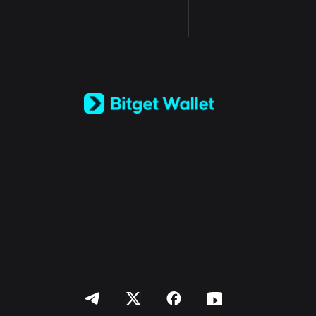
English
日本語
Tiếng Việt
Русский
Español (Latinoamérica)
Türkçe
Italiano
Français
Deutsch
简体中文
繁體中文
Português (Portugal)
Bahasa Indonesia
ภาษาไทย
العربية
हिन्दी
বাংলা
Español
Português (Brasil)