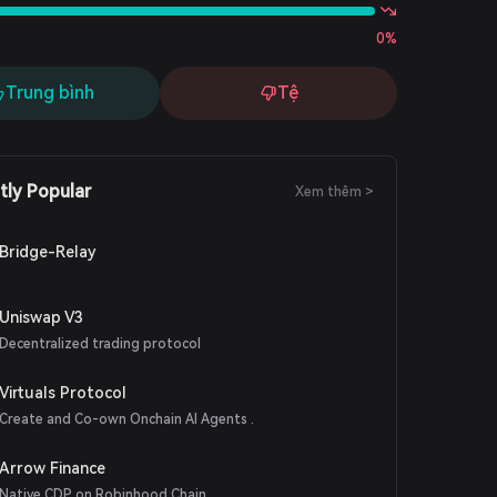
0%
Trung bình
Tệ
tly Popular
Xem thêm >
Bridge-Relay
Uniswap V3
Decentralized trading protocol
Virtuals Protocol
Create and Co-own Onchain AI Agents .
Arrow Finance
Native CDP on Robinhood Chain