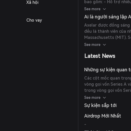
bao gồm: - Hỗ trợ nhiề
Xã hội
Polkadot, Avalanche, Po
See more
giản hóa cho cả nhà phá
Ai là người sáng lập 
Cho vay
đảm bảo tính bảo mật và
Axelar được đồng sáng 
đều là thành viên của 
Massachusetts (MIT). S
thạc sĩ và là huy chươn
See more
Latest News
Những sự kiện quan tr
Các cột mốc quan trọng
vòng gọi vốn Series A 
trong vòng gọi vốn Ser
khai vào tháng 3 năm 2
See more
token AXL trị giá 30 tr
Sự kiện sắp tới
thức tương tác đa chuỗ
Airdrop Mới Nhất
-