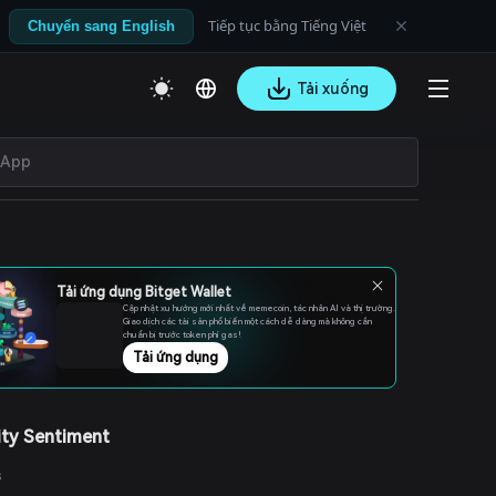
Tiếp tục bằng Tiếng Việt
Chuyển sang English
Tải xuống
Tải ứng dụng Bitget Wallet
Cập nhật xu hướng mới nhất về memecoin, tác nhân AI và thị trường.
Giao dịch các tài sản phổ biến một cách dễ dàng mà không cần
chuẩn bị trước token phí gas!
Tải ứng dụng
ty Sentiment
s