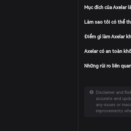
Mục đích của Axelar là
Làm sao tôi có thể th
Điểm gì làm Axelar kh
Axelar có an toàn kh
Những rủi ro liên quan
Disclaimer and Ri
accurate and updat
any issues or inac
improvements whe