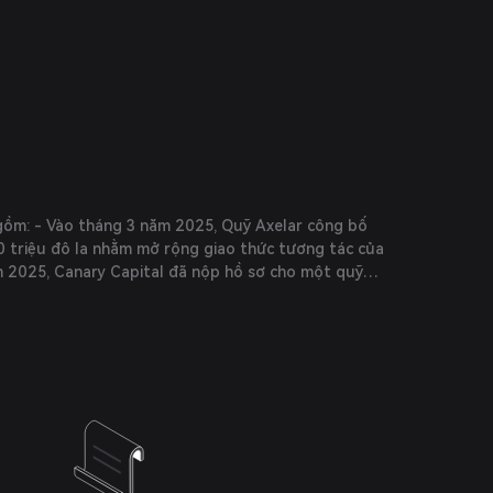
gồm: - Vào tháng 3 năm 2025, Quỹ Axelar công bố
30 triệu đô la nhằm mở rộng giao thức tương tác của
m 2025, Canary Capital đã nộp hồ sơ cho một quỹ
ước tiến quan trọng hướng tới việc áp dụng Axelar