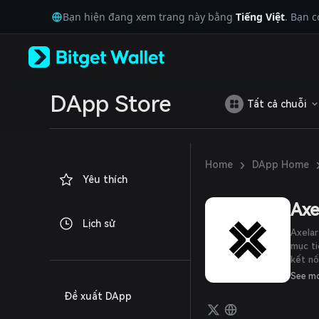
English
Bạn hiện đang xem trang này bằng
Tiếng Việt
. Bạn 
日本語
Tiếng Việt
Русский
Español (Latinoamérica)
Türkçe
Italiano
DApp Store
Tất cả chuỗi
Français
Deutsch
简体中文
繁體中文
›
Home
DApp Home
Português (Portugal)
Yêu thích
Bahasa Indonesia
ภาษาไทย
Axe
العربية
Lịch sử
हिन्दी
Axelar
বাংলা
mục t
kết nố
Español
cùng k
Português (Brasil)
See m
cả nhà
Español (Argentina)
Đề xuất DApp
mạng l
phủ kh