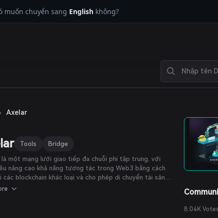
có muốn chuyển sang
English
không?
›
Axelar
lar
Tools
Bridge
 là một mạng lưới giao tiếp đa chuỗi phi tập trung, với
iêu nâng cao khả năng tương tác trong Web3 bằng cách
i các blockchain khác loại và cho phép di chuyển tài sản
hả năng kết hợp chương trình một cách tối ưu dành cho
ore
Communi
 phát triển và người dùng cuối. Hai tầng của Axelar gồm
ưới và API phía trên. Trọng tâm của Axelar là một mạng
8.04K Vote
ông cần cấp phép, cung cấp giao tiếp đa chuỗi đầy đủ tính