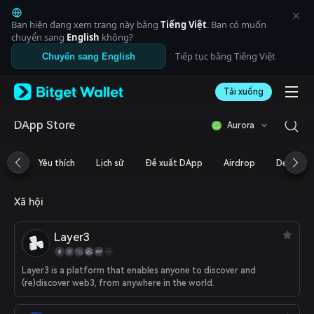
English
日本語
Bạn hiện đang xem trang này bằng
Tiếng Việt
. Bạn có muốn
Tiếng Việt
chuyển sang
English
không?
Русский
Tiếp tục bằng Tiếng Việt
Chuyển sang English
Español (Latinoamérica)
Türkçe
Tải xuống
Italiano
Français
Deutsch
DApp Store
Aurora
简体中文
繁體中文
Yêu thích
Lịch sử
Đề xuất DApp
Airdrop
DeFi
Português (Portugal)
Bahasa Indonesia
ภาษาไทย
Xã hội
العربية
हिन्दी
Layer3
বাংলা
Español
Português (Brasil)
Layer3 is a platform that enables anyone to discover and
(re)discover web3, from anywhere in the world.
Español (Argentina)