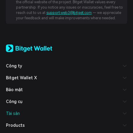
the official website of the project. Bitget Wallet values every
partnership. If you notice any issues or inaccuracies, feel free to
reach out to us at
support.web3@bitget.com
— we appreciate
your feedback and will make improvements where needed.
English
日本語
Tiếng Việt
Русский
Công ty
Español (Latinoamérica)
Türkçe
Bitget Wallet X
Italiano
Français
Bảo mật
Deutsch
简体中文
Công cụ
繁體中文
Português (Portugal)
Tài sản
Bahasa Indonesia
ภาษาไทย
Products
العربية