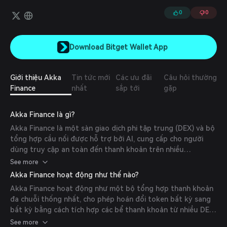
dịch hoán đổi bất kỳ tới bất kỳ của bạn.
0
0
Download Bitget Wallet App
Giới thiệu Akka
Tin tức mới
Các ưu đãi
Câu hỏi thường
Finance
nhất
sắp tới
gặp
Akka Finance là gì?
Akka Finance là một sàn giao dịch phi tập trung (DEX) và bộ
tổng hợp cầu nối được hỗ trợ bởi AI, cung cấp cho người
dùng truy cập an toàn đến thanh khoản trên nhiều
blockchain khác nhau. Mục tiêu là nâng cao hiệu quả giao
See more
dịch bằng cách cung cấp các giao dịch gần như không trượt
Akka Finance hoạt động như thế nào?
giá với tỷ lệ tối ưu và thực hiện ngay lập tức.
Akka Finance hoạt động như một bộ tổng hợp thanh khoản
đa chuỗi thống nhất, cho phép hoán đổi token bất kỳ sang
bất kỳ bằng cách tích hợp các bể thanh khoản từ nhiều DEX
khác nhau. Sử dụng các thuật toán định tuyến tiên tiến, nó
See more