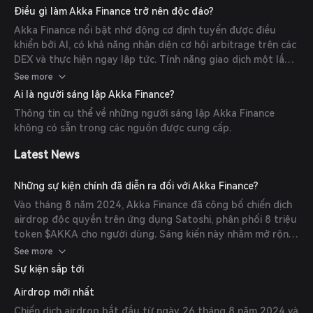
thực hiện phân chia tuyến đường và khối lượng để giảm
Điều gì làm Akka Finance trở nên độc đáo?
thiểu trượt giá và tác động giá, đảm bảo các giao dịch hiệu
Akka Finance nổi bật nhờ động cơ định tuyến được điều
quả và tiết kiệm chi phí.
khiển bởi AI, có khả năng nhận diện cơ hội arbitrage trên các
DEX và thực hiện ngay lập tức. Tính năng giao dịch một lần
nhấp của nó đơn giản hóa quy trình giao dịch bằng cách xử
See more
lý nhiều lần hoán đổi và cầu nối một cách liền mạch, mang
Ai là người sáng lập Akka Finance?
đến cho người dùng trải nghiệm giao dịch hiệu quả và tiện
Thông tin cụ thể về những người sáng lập Akka Finance
lợi.
không có sẵn trong các nguồn được cung cấp.
Latest News
Những sự kiện chính đã diễn ra đối với Akka Finance?
Vào tháng 8 năm 2024, Akka Finance đã công bố chiến dịch
airdrop độc quyền trên ứng dụng Satoshi, phân phối 8 triệu
token $AKKA cho người dùng. Sáng kiến này nhằm mở rộng
phạm vi dự án và thưởng cho cộng đồng của nó.
See more
Sự kiện sắp tới
Airdrop mới nhất
Chiến dịch airdrop bắt đầu từ ngày 26 tháng 8 năm 2024 và