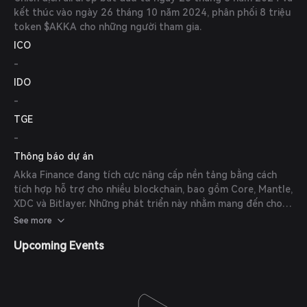
kết thúc vào ngày 26 tháng 10 năm 2024, phân phối 8 triệu
token $AKKA cho những người tham gia.
ICO
-
IDO
-
TGE
-
Thông báo dự án
Akka Finance đang tích cực nâng cấp nền tảng bằng cách
tích hợp hỗ trợ cho nhiều blockchain, bao gồm Core, Mantle,
XDC và Bitlayer. Những phát triển này nhằm mang đến cho
người dùng trải nghiệm giao dịch đa dạng và hiệu quả hơn.
See more
Upcoming Events