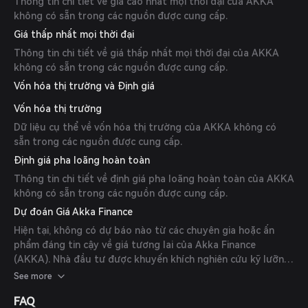
Thông tin chi tiết về giá cao nhất mọi thời đại của AKKA
không có sẵn trong các nguồn được cung cấp.
Giá thấp nhất mọi thời đại
Thông tin chi tiết về giá thấp nhất mọi thời đại của AKKA
không có sẵn trong các nguồn được cung cấp.
Vốn hóa thị trường và Định giá
Vốn hóa thị trường
Dữ liệu cụ thể về vốn hóa thị trường của AKKA không có
sẵn trong các nguồn được cung cấp.
Định giá pha loãng hoàn toàn
Thông tin chi tiết về định giá pha loãng hoàn toàn của AKKA
không có sẵn trong các nguồn được cung cấp.
Dự đoán Giá Akka Finance
Hiện tại, không có dự báo nào từ các chuyên gia hoặc ấn
phẩm đáng tin cậy về giá tương lai của Akka Finance
(AKKA). Nhà đầu tư được khuyến khích nghiên cứu kỹ lưỡng
và tham khảo ý kiến cố vấn tài chính trước khi đưa ra quyết
See more
định đầu tư.
FAQ