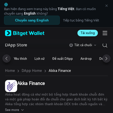
English
日本語
Bạn hiện đang xem trang này bằng
Tiếng Việt
. Bạn có muốn
Tiếng Việt
chuyển sang
English
không?
Русский
Tiếp tục bằng Tiếng Việt
Chuyển sang English
Español (Latinoamérica)
Türkçe
Tải xuống
Italiano
Français
Deutsch
DApp Store
Tất cả chuỗi
简体中文
繁體中文
Yêu thích
Lịch sử
Đề xuất DApp
Airdrop
DeFi
Português (Portugal)
Bahasa Indonesia
›
›
Akka Finance
Home
DApp Home
ภาษาไทย
العربية
हिन्दी
Akka Finance
বাংলা
Español
Akka hoạt động cả như một bộ tổng hợp thanh khoản chuỗi đơn
Português (Brasil)
và một giải pháp hoán đổi đa chuỗi cho giao dịch bất kỳ tới bất kỳ.
Español (Argentina)
Akka tổng hợp các nhóm thanh khoản DEX trên chuỗi nguồn và
chuỗi đích để tìm ra các lộ trình có tỷ giá tốt nhất cho các giao
See more