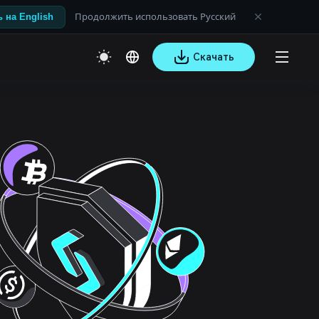
Продолжить использовать Русский
 на English
Скачать