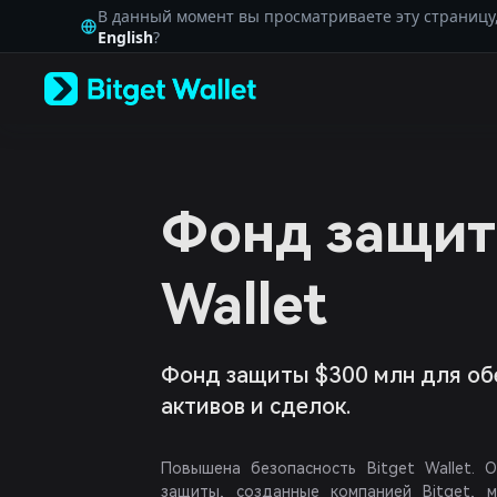
English
В данный момент вы просматриваете эту страницу
日本語
English
?
Tiếng Việt
Русский
Español (Latinoamérica)
Türkçe
Italiano
Français
Deutsch
Фонд защит
简体中文
繁體中文
Português (Portugal)
Wallet
Bahasa Indonesia
ภาษาไทย
العربية
हिन्दी
Фонд защиты $300 млн для об
বাংলা
активов и сделок.
Español
Português (Brasil)
Español (Argentina)
Повышена безопасность Bitget Wallet. 
защиты, созданные компанией Bitget,