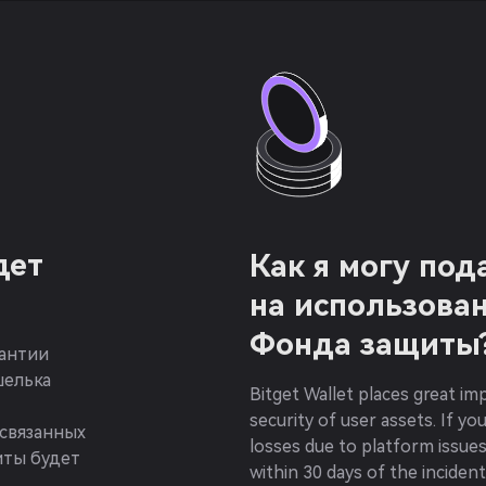
дет
Как я могу под
на использова
Фонда защиты
рантии
шелька
Bitget Wallet places great i
security of user assets. If y
 связанных
losses due to platform issues
иты будет
within 30 days of the incident