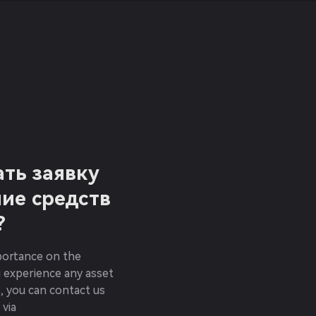
ать заявку
ние средств
?
mportance on the
ou experience any asset
, you can contact us
 via