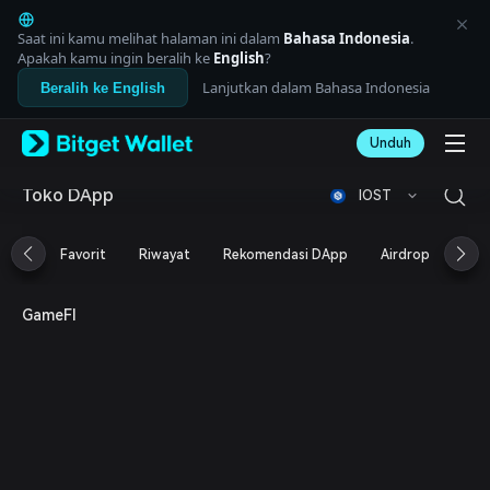
English
日本語
Saat ini kamu melihat halaman ini dalam
Bahasa Indonesia
.
Tiếng Việt
Apakah kamu ingin beralih ke
English
?
Русский
Lanjutkan dalam Bahasa Indonesia
Beralih ke English
Español (Latinoamérica)
Türkçe
Unduh
Italiano
Français
Deutsch
Toko DApp
IOST
简体中文
繁體中文
Favorit
Riwayat
Rekomendasi DApp
Airdrop
DeF
Português (Portugal)
Bahasa Indonesia
ภาษาไทย
GameFI
العربية
हिन्दी
বাংলা
Español
Português (Brasil)
Español (Argentina)