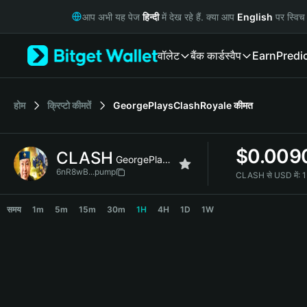
English
आप अभी यह पेज
हिन्दी
में देख रहे हैं. क्या आप
English
पर स्विच 
日本語
Tiếng Việt
वॉलेट
बैंक कार्ड
स्वैप
Earn
Predi
Русский
Español (Latinoamérica)
Türkçe
Italiano
होम
क्रिप्टो कीमतें
GeorgePlaysClashRoyale
कीमत
Français
Deutsch
$
0.009
CLASH
简体中文
GeorgePlaysClashRoyale
繁體中文
6nR8wB...pump
CLASH से USD में:
1
Português (Portugal)
CLASH Price Chart
Bahasa Indonesia
समय
1m
5m
15m
30m
1H
4H
1D
1W
ภาษาไทย
हिन्दी
বাংলা
Español
Português (Brasil)
Español (Argentina)