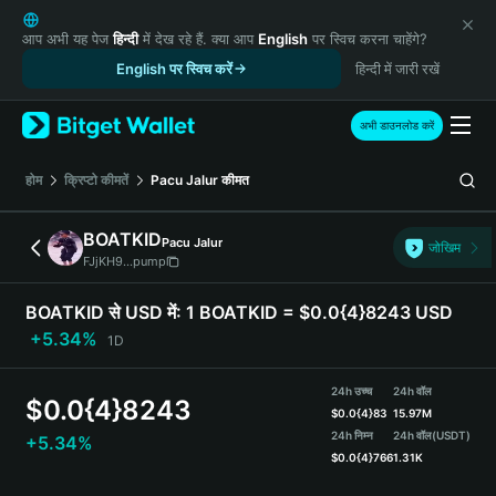
English
日本語
आप अभी यह पेज
हिन्दी
में देख रहे हैं. क्या आप
English
पर स्विच करना चाहेंगे?
Tiếng Việt
English पर स्विच करें
हिन्दी में जारी रखें
Русский
Español (Latinoamérica)
अभी डाउनलोड करें
Türkçe
Italiano
होम
क्रिप्टो कीमतें
Pacu Jalur
कीमत
Français
Deutsch
BOATKID
Pacu Jalur
जोखिम
简体中文
FJjKH9...pump
繁體中文
Português (Portugal)
BOATKID से USD में:
1 BOATKID = $0.0{4}8243 USD
Bahasa Indonesia
+5.34%
1D
ภาษาไทย
हिन्दी
24h उच्च
24h वॉल
$
0.0{4}8243
বাংলা
$
0.0{4}83
15.97M
Español
24h निम्न
24h वॉल
(USDT)
+5.34%
$
0.0{4}766
1.31K
Português (Brasil)
Español (Argentina)
BOATKID Price Chart