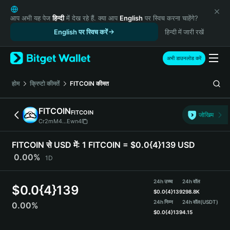
English
日本語
आप अभी यह पेज
हिन्दी
में देख रहे हैं. क्या आप
English
पर स्विच करना चाहेंगे?
Tiếng Việt
English पर स्विच करें
हिन्दी में जारी रखें
Русский
Español (Latinoamérica)
अभी डाउनलोड करें
Türkçe
Italiano
होम
क्रिप्टो कीमतें
FITCOIN
कीमत
Français
Deutsch
FITCOIN
FITCOIN
जोखिम
简体中文
Cr2mM4...Ewn4
繁體中文
Português (Portugal)
FITCOIN से USD में:
1 FITCOIN = $0.0{4}139 USD
Bahasa Indonesia
0.00%
1D
ภาษาไทย
हिन्दी
24h उच्च
24h वॉल
$
0.0{4}139
বাংলা
$
0.0{4}139
298.8K
Español
24h निम्न
24h वॉल
(USDT)
0.00%
$
0.0{4}139
4.15
Português (Brasil)
Español (Argentina)
FITCOIN Price Chart